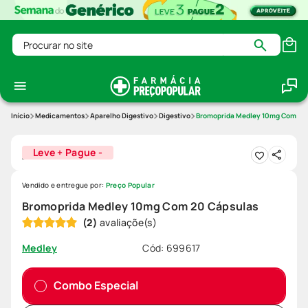
Procurar no site
Medicamentos
Aparelho Digestivo
Digestivo
Bromoprida Medley 10mg Com 20
Leve + Pague -
Vendido e entregue por:
Preço Popular
Bromoprida Medley 10mg Com 20 Cápsulas
(
2
)
Cód
:
699617
Medley
Combo Especial