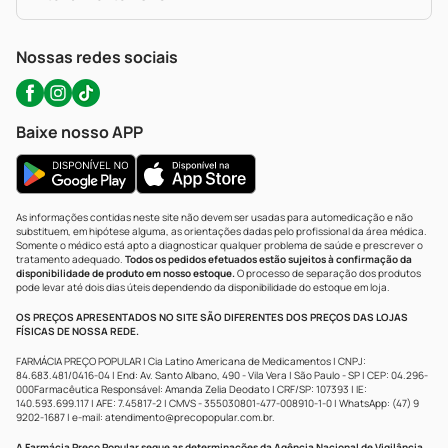
Política De Privacidade
WhatsApp (47) 9202-1687
Atendimento@precopopular.com.br
Nossas redes sociais
Baixe nosso APP
As informações contidas neste site não devem ser usadas para automedicação e não
substituem, em hipótese alguma, as orientações dadas pelo profissional da área médica.
Somente o médico está apto a diagnosticar qualquer problema de saúde e prescrever o
tratamento adequado.
Todos os pedidos efetuados estão sujeitos à confirmação da
disponibilidade de produto em nosso estoque.
O processo de separação dos produtos
pode levar até dois dias úteis dependendo da disponibilidade do estoque em loja.
OS PREÇOS APRESENTADOS NO SITE SÃO DIFERENTES DOS PREÇOS DAS LOJAS
FÍSICAS DE NOSSA REDE.
FARMÁCIA PREÇO POPULAR | Cia Latino Americana de Medicamentos | CNPJ:
84.683.481/0416-04 | End: Av. Santo Albano, 490 - Vila Vera | São Paulo - SP | CEP: 04.296-
000Farmacêutica Responsável: Amanda Zelia Deodato | CRF/SP: 107393 | IE:
140.593.699.117 | AFE: 7.45817-2 | CMVS - 355030801-477-008910-1-0 | WhatsApp: (47) 9
9202-1687 | e-mail:
atendimento@precopopular.com.br
.
A Farmácia Preço Popular segue as determinações da Agência Nacional de Vigilância