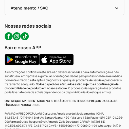
Bulas De A A Z
Autoteste Covid-19
Certificado De Segurança
Políticas De Marketplace
Portal Da Privacidade
Atendimento / SAC
Política De Privacidade
WhatsApp (47) 9202-1687
Atendimento@precopopular.com.br
Nossas redes sociais
Baixe nosso APP
As informações contidas neste site não devem ser usadas para automedicação e não
substituem, em hipótese alguma, as orientações dadas pelo profissional da área médica.
Somente o médico está apto a diagnosticar qualquer problema de saúde e prescrever o
tratamento adequado.
Todos os pedidos efetuados estão sujeitos à confirmação da
disponibilidade de produto em nosso estoque.
O processo de separação dos produtos
pode levar até dois dias úteis dependendo da disponibilidade do estoque em loja.
OS PREÇOS APRESENTADOS NO SITE SÃO DIFERENTES DOS PREÇOS DAS LOJAS
FÍSICAS DE NOSSA REDE.
FARMÁCIA PREÇO POPULAR | Cia Latino Americana de Medicamentos | CNPJ:
84.683.481/0416-04 | End: Av. Santo Albano, 490 - Vila Vera | São Paulo - SP | CEP: 04.296-
000Farmacêutica Responsável: Amanda Zelia Deodato | CRF/SP: 107393 | IE:
140.593.699.117 | AFE: 7.45817-2 | CMVS - 355030801-477-008910-1-0 | WhatsApp: (47) 9