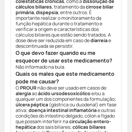
colestáticas crônicas
, como a
dissolução de
cálculos biliares
, tratamento da
cirrose biliar
primária
,
dispepsia
, entre outros. É
importante realizar o monitoramento da
função hepática durante o tratamento e
verificar a origem e características dos
cálculos biliares que estão sendo tratados. A
dose deve ser reduzida em caso de
diarreia
e
descontinuada se persistir.
O que devo fazer quando eu me
esquecer de usar este medicamento?
Não informado na bula.
Quais os males que este medicamento
pode me causar?
O
PROUR
não deve ser usado em casos de:
alergia
ao
ácido ursodesoxicólico
e/ou a
qualquer um dos componentes da formulação;
úlcera péptica
(gástrica ou duodenal) em fase
ativa;
doença intestinal inflamatória
e outras
condições do intestino delgado, cólon e fígado
que possam interferir na
circulação entero-
hepática
dos sais biliares;
cólicas biliares