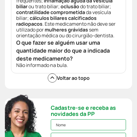
frequentes;
inflamação aguda da vesícula
biliar
ou trato biliar;
oclusão
do trato biliar;
contratilidade comprometida
da vesícula
biliar;
cálculos biliares calcificados
radiopacos
. Este medicamento não deve ser
utilizado por
mulheres grávidas
sem
orientação médica ou do cirurgião-dentista.
O que fazer se alguém usar uma
quantidade maior do que a indicada
deste medicamento?
Não informado na bula.
Voltar ao topo
Cadastre-se e receba as
novidades da PP