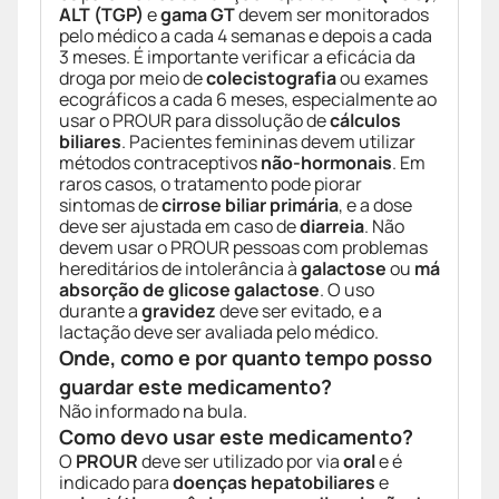
ALT (TGP)
e
gama GT
devem ser monitorados
pelo médico a cada 4 semanas e depois a cada
3 meses. É importante verificar a eficácia da
droga por meio de
colecistografia
ou exames
ecográficos a cada 6 meses, especialmente ao
usar o PROUR para dissolução de
cálculos
biliares
. Pacientes femininas devem utilizar
métodos contraceptivos
não-hormonais
. Em
raros casos, o tratamento pode piorar
sintomas de
cirrose biliar primária
, e a dose
deve ser ajustada em caso de
diarreia
. Não
devem usar o PROUR pessoas com problemas
hereditários de intolerância à
galactose
ou
má
absorção de glicose galactose
. O uso
durante a
gravidez
deve ser evitado, e a
lactação deve ser avaliada pelo médico.
Onde, como e por quanto tempo posso
guardar este medicamento?
Não informado na bula.
Como devo usar este medicamento?
O
PROUR
deve ser utilizado por via
oral
e é
indicado para
doenças hepatobiliares
e