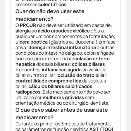
processos
colestáticos
.
Quando não devo usar este
medicamento?
O
PROUR
não deve ser utilizado em casos de:
alergia
ao
ácido ursodesoxicólico
e/ou a
qualquer um dos componentes da formulação;
úlcera péptica
(gástrica ou duodenal) em fase
ativa;
doença intestinal inflamatória
e outras
condições do intestino delgado, cólon e fígado,
que possam interferir na
circulação entero-
hepática
dos sais biliares;
cólicas biliares
frequentes;
inflamação aguda
da vesícula
biliar ou trato biliar;
oclusão do trato biliar
;
contratilidade comprometida
da vesícula
biliar;
cálculos biliares calcificados
radiopacos
. Este medicamento não deve ser
utilizado por
mulheres grávidas
sem
orientação médica ou do cirurgião-dentista.
O que devo saber antes de usar este
medicamento?
Durante os primeiros 3 meses de tratamento,
os parâmetros de função hepática
AST (TGO)
,