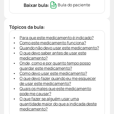
Baixar bula:
Bula do paciente
Tópicos da bula:
Para que este medicamento é indicado?
Como este medicamento funciona?
Quando não devo usar este medicamento?
O que devo saber antes de usar este
medicamento?
Onde, como e por quanto tempo posso
guardar este medicamento?
Como devo usar este medicamento?
O que devo fazer quando eu me esquecer
de usar este medicamento?
Quais os males que este medicamento
pode me causar?
O que fazer se alguém usar uma
quantidade maior do que a indicada deste
medicamento?