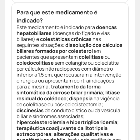
Para que este medicamento é
indicado?
Este medicamento é indicado para
doenças
hepatobiliares
(doenças do fígado e vias
biliares) e
colestáticas crônicas
nas
seguintes situações:
dissolução dos cálculos
biliares formados por colesterol
em
pacientes que apresentam
colelitíase
ou
coledocolitíase
sem colangite ou colecistite
por cálculos não radiopacos com diâmetro
inferior a 1,5 cm, que recusaram a intervenção
cirúrgica ou apresentam contraindicações
para a mesma;
tratamento da forma
sintomática da cirrose biliar primária
;
litíase
residual do colédoco
;
dispepsia
na vigência
de colelitíase ou pós-colecistectomia;
discinesias
de conduto cístico ou da vesícula
biliar e síndromes associadas;
hipercolesterolemia
e
hipertrigliceridemia
;
terapêutica coadjuvante da litotripsia
extracorpórea
;
alterações qualitativas e