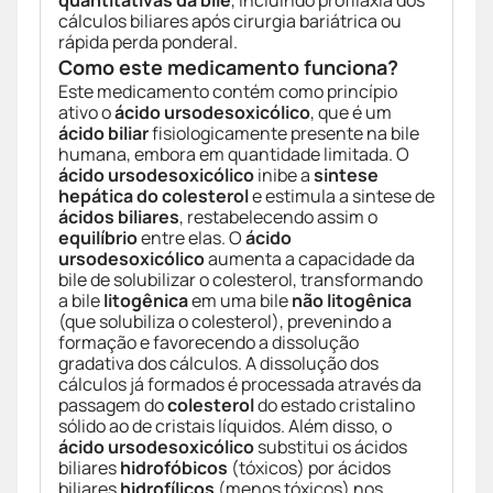
quantitativas da bile
, incluindo profilaxia dos
cálculos biliares após cirurgia bariátrica ou
rápida perda ponderal.
Como este medicamento funciona?
Este medicamento contém como princípio
ativo o
ácido ursodesoxicólico
, que é um
ácido biliar
fisiologicamente presente na bile
humana, embora em quantidade limitada. O
ácido ursodesoxicólico
inibe a
sintese
hepática do colesterol
e estimula a sintese de
ácidos biliares
, restabelecendo assim o
equilíbrio
entre elas. O
ácido
ursodesoxicólico
aumenta a capacidade da
bile de solubilizar o colesterol, transformando
a bile
litogênica
em uma bile
não litogênica
(que solubiliza o colesterol), prevenindo a
formação e favorecendo a dissolução
gradativa dos cálculos. A dissolução dos
cálculos já formados é processada através da
passagem do
colesterol
do estado cristalino
sólido ao de cristais líquidos. Além disso, o
ácido ursodesoxicólico
substitui os ácidos
biliares
hidrofóbicos
(tóxicos) por ácidos
biliares
hidrofílicos
(menos tóxicos) nos