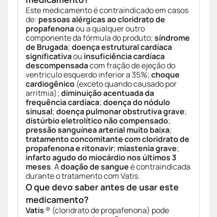
Este medicamento é contraindicado em casos
de:
pessoas alérgicas ao cloridrato de
propafenona
ou a qualquer outro
componente da fórmula do produto;
síndrome
de Brugada
;
doença estrutural cardíaca
significativa
ou
insuficiência cardíaca
descompensada
com fração de ejeção do
ventrículo esquerdo inferior a 35%;
choque
cardiogênico
(exceto quando causado por
arritmia);
diminuição acentuada da
frequência cardíaca
;
doença do nódulo
sinusal
;
doença pulmonar obstrutiva grave
;
distúrbio eletrolítico não compensado
;
pressão sanguínea arterial muito baixa
;
tratamento concomitante com cloridrato de
propafenona e ritonavir
;
miastenia grave
;
infarto agudo do miocárdio nos últimos 3
meses
. A
doação de sangue
é contraindicada
durante o tratamento com Vatis.
O que devo saber antes de usar este
medicamento?
Vatis
® (cloridrato de propafenona) pode