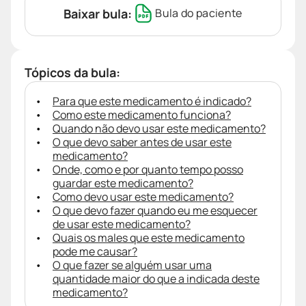
Baixar bula:
Bula do paciente
Tópicos da bula:
Para que este medicamento é indicado?
Como este medicamento funciona?
Quando não devo usar este medicamento?
O que devo saber antes de usar este
medicamento?
Onde, como e por quanto tempo posso
guardar este medicamento?
Como devo usar este medicamento?
O que devo fazer quando eu me esquecer
de usar este medicamento?
Quais os males que este medicamento
pode me causar?
O que fazer se alguém usar uma
quantidade maior do que a indicada deste
medicamento?