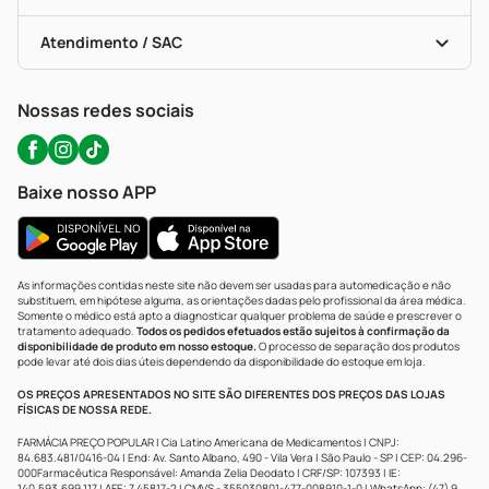
Troca E Devolução
Testes Rápidos
Bulas De A A Z
Autoteste Covid-19
Certificado De Segurança
Políticas De Marketplace
Portal Da Privacidade
Atendimento / SAC
Política De Privacidade
WhatsApp (47) 9202-1687
Atendimento@precopopular.com.br
Nossas redes sociais
Baixe nosso APP
As informações contidas neste site não devem ser usadas para automedicação e não
substituem, em hipótese alguma, as orientações dadas pelo profissional da área médica.
Somente o médico está apto a diagnosticar qualquer problema de saúde e prescrever o
tratamento adequado.
Todos os pedidos efetuados estão sujeitos à confirmação da
disponibilidade de produto em nosso estoque.
O processo de separação dos produtos
pode levar até dois dias úteis dependendo da disponibilidade do estoque em loja.
OS PREÇOS APRESENTADOS NO SITE SÃO DIFERENTES DOS PREÇOS DAS LOJAS
FÍSICAS DE NOSSA REDE.
FARMÁCIA PREÇO POPULAR | Cia Latino Americana de Medicamentos | CNPJ:
84.683.481/0416-04 | End: Av. Santo Albano, 490 - Vila Vera | São Paulo - SP | CEP: 04.296-
000Farmacêutica Responsável: Amanda Zelia Deodato | CRF/SP: 107393 | IE:
140.593.699.117 | AFE: 7.45817-2 | CMVS - 355030801-477-008910-1-0 | WhatsApp: (47) 9