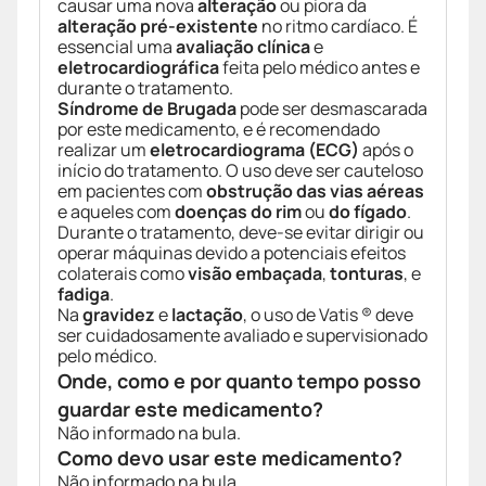
causar uma nova
alteração
ou piora da
alteração pré-existente
no ritmo cardíaco. É
essencial uma
avaliação clínica
e
eletrocardiográfica
feita pelo médico antes e
durante o tratamento.
Síndrome de Brugada
pode ser desmascarada
por este medicamento, e é recomendado
realizar um
eletrocardiograma (ECG)
após o
início do tratamento. O uso deve ser cauteloso
em pacientes com
obstrução das vias aéreas
e aqueles com
doenças do rim
ou
do fígado
.
Durante o tratamento, deve-se evitar dirigir ou
operar máquinas devido a potenciais efeitos
colaterais como
visão embaçada
,
tonturas
, e
fadiga
.
Na
gravidez
e
lactação
, o uso de Vatis ® deve
ser cuidadosamente avaliado e supervisionado
pelo médico.
Onde, como e por quanto tempo posso
guardar este medicamento?
Não informado na bula.
Como devo usar este medicamento?
Não informado na bula.