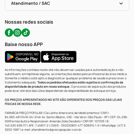
Políticas De Marketplace
Portal Da Privacidade
Atendimento / SAC
Política De Privacidade
WhatsApp (47) 9202-1687
Atendimento@precopopular.com.br
Nossas redes sociais
Baixe nosso APP
As informações contidas neste site não devem ser usadas para automedicação e não
substituem, em hipótese alguma, as orientações dadas pelo profissional da área médica.
Somente o médico está apto a diagnosticar qualquer problema de saúde e prescrever o
tratamento adequado.
Todos os pedidos efetuados estão sujeitos à confirmação da
disponibilidade de produto em nosso estoque.
O processo de separação dos produtos
pode levar até dois dias úteis dependendo da disponibilidade do estoque em loja.
OS PREÇOS APRESENTADOS NO SITE SÃO DIFERENTES DOS PREÇOS DAS LOJAS
FÍSICAS DE NOSSA REDE.
FARMÁCIA PREÇO POPULAR | Cia Latino Americana de Medicamentos | CNPJ:
84.683.481/0416-04 | End: Av. Santo Albano, 490 - Vila Vera | São Paulo - SP | CEP: 04.296-
000Farmacêutica Responsável: Amanda Zelia Deodato | CRF/SP: 107393 | IE:
140.593.699.117 | AFE: 7.45817-2 | CMVS - 355030801-477-008910-1-0 | WhatsApp: (47) 9
9202-1687 | e-mail:
atendimento@precopopular.com.br
.