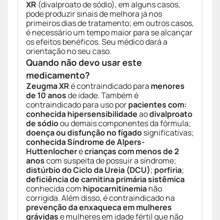
XR
(divalproato de sódio), em alguns casos,
pode produzir sinais de melhora já nos
primeiros dias de tratamento; em outros casos,
é necessário um tempo maior para se alcançar
os efeitos benéficos. Seu médico dará a
orientação no seu caso.
Quando não devo usar este
medicamento?
Zeugma XR
é contraindicado para
menores
de 10 anos
de idade. Também é
contraindicado para uso por
pacientes com:
conhecida hipersensibilidade
ao
divalproato
de sódio
ou demais componentes da fórmula;
doença ou disfunção no fígado
significativas;
conhecida Síndrome de Alpers-
Huttenlocher
e
crianças com menos de 2
anos
com suspeita de possuir a síndrome;
distúrbio do Ciclo da Ureia (DCU)
;
porfiria
;
deficiência de carnitina primária sistêmica
conhecida com
hipocarnitinemia
não
corrigida. Além disso, é contraindicado na
prevenção da enxaqueca em mulheres
grávidas
e mulheres em idade fértil que não