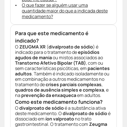
O que fazer se alguém usar uma
quantidade maior do que a indicada deste
medicamento?
Para que este medicamento é
indicado?
O
ZEUGMA XR
(
divalproato de sódio
) é
indicado para o tratamento de
episódios
agudos de mania
ou mistos associados ao
Transtorno Afetivo Bipolar (TAB)
, com ou
sem características psicóticas, em
pacientes
adultos
. Também é indicado isoladamente ou
em combinação a outros medicamentos no
tratamento de
crises parciais complexas
,
quadros de ausência simples e complexa
, e
na
prevenção da enxaqueca
em adultos.
Como este medicamento funciona?
O
divalproato de sódio
é a substância ativa
deste medicamento. O
divalproato de sódio
é
dissociado em
íon valproato
no trato
gastrointestinal. O tratamento com
Zeugma