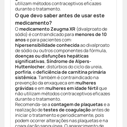
utilizam métodos contraceptivos eficazes
durante o tratamento.
O que devo saber antes de usar este
medicamento?
O
medicamento
Zeugma XR
(divalproato de
sódio) é contraindicado para
menores de 10
anos
e para pacientes com:
hipersensibilidade conhecida
ao divalproato
de sódio ou outros componentes da fórmula,
doenças ou disfunções hepáticas
significativas
,
Síndrome de Alpers-
Huttenlocher
, distúrbios do ciclo da ureia,
porfiria
, e
deficiência de carnitina primária
sistêmica
. Também é contraindicado na
prevenção da enxaqueca em
mulheres
grávidas
e em
mulheres em idade fértil
que
não utilizam métodos contraceptivos eficazes
durante o tratamento.
Recomenda-se a
contagem de plaquetas
e a
realização de
testes de coagulação
antes de
iniciar o tratamento e periodicamente, pois
podem ocorrer alterações nas plaquetas e na
coagulação sanguínea. O aparecimento de