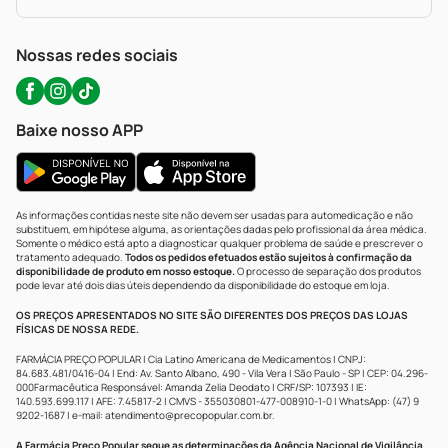
Política De Privacidade
WhatsApp (47) 9202-1687
Atendimento@precopopular.com.br
Nossas redes sociais
Baixe nosso APP
As informações contidas neste site não devem ser usadas para automedicação e não
substituem, em hipótese alguma, as orientações dadas pelo profissional da área médica.
Somente o médico está apto a diagnosticar qualquer problema de saúde e prescrever o
tratamento adequado.
Todos os pedidos efetuados estão sujeitos à confirmação da
disponibilidade de produto em nosso estoque.
O processo de separação dos produtos
pode levar até dois dias úteis dependendo da disponibilidade do estoque em loja.
OS PREÇOS APRESENTADOS NO SITE SÃO DIFERENTES DOS PREÇOS DAS LOJAS
FÍSICAS DE NOSSA REDE.
FARMÁCIA PREÇO POPULAR | Cia Latino Americana de Medicamentos | CNPJ:
84.683.481/0416-04 | End: Av. Santo Albano, 490 - Vila Vera | São Paulo - SP | CEP: 04.296-
000Farmacêutica Responsável: Amanda Zelia Deodato | CRF/SP: 107393 | IE:
140.593.699.117 | AFE: 7.45817-2 | CMVS - 355030801-477-008910-1-0 | WhatsApp: (47) 9
9202-1687 | e-mail:
atendimento@precopopular.com.br
.
A Farmácia Preço Popular segue as determinações da Agência Nacional de Vigilância