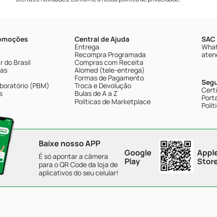
romoções
Central de Ajuda
SAC 
Entrega
What
Recompra Programada
aten
 do Brasil
Compras com Receita
tas
Alomed (tele-entrega)
Formas de Pagamento
Seg
boratório (PBM)
Troca e Devolução
Cert
s
Bulas de A a Z
Porta
Políticas de Marketplace
Polít
Baixe nosso APP
Google
Appl
É só apontar a câmera
Play
Stor
para o QR Code da loja de
aplicativos do seu celular!