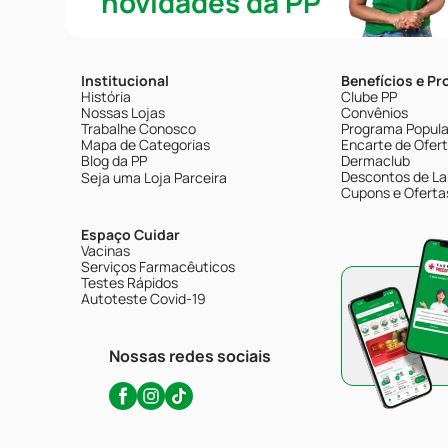
novidades da PP
Institucional
Benefícios e P
História
Clube PP
Nossas Lojas
Convênios
Trabalhe Conosco
Programa Popular
Mapa de Categorias
Encarte de Ofer
Blog da PP
Dermaclub
Descontos de La
Seja uma Loja Parceira
Cupons e Oferta
Espaço Cuidar
Vacinas
Serviços Farmacêuticos
Testes Rápidos
Autoteste Covid-19
Nossas redes sociais