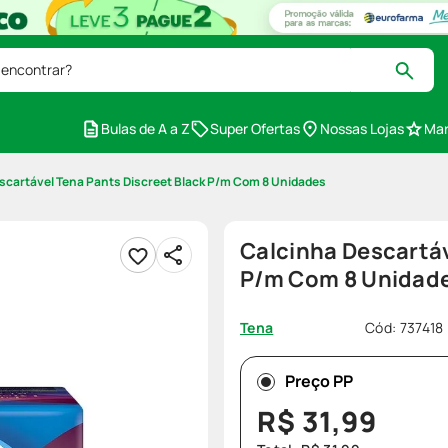
 encontrar?
Bulas de A a Z
Super Ofertas
Nossas Lojas
Mar
scartável Tena Pants Discreet Black P/m Com 8 Unidades
Calcinha Descartáv
P/m Com 8 Unidad
Cód
:
737418
Tena
Preço PP
R$
31
,
99