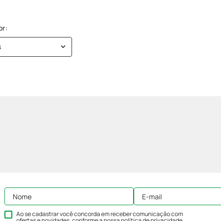
s
Ao se cadastrar você concorda em receber comunicação com
ofertas e novidades, conforme a nossa
política de privacidade
.