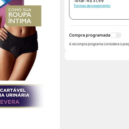
Total:
R$
31
,
99
Formas de pagamento
Compra programada
A recompra programa considera o preç