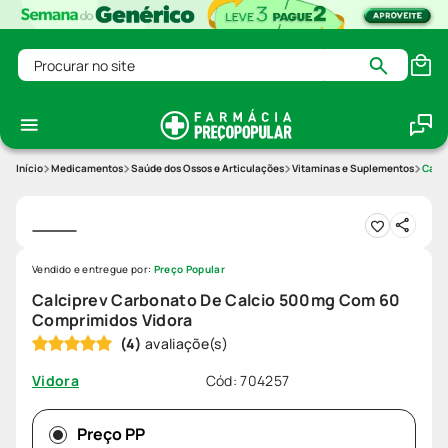
Procurar no site
Medicamentos
Saúde dos Ossos e Articulações
Vitaminas e Suplementos
Calc
Vendido e entregue por:
Preço Popular
Calciprev Carbonato De Calcio 500mg Com 60
Comprimidos Vidora
(
4
)
Cód
:
704257
Vidora
Preço PP