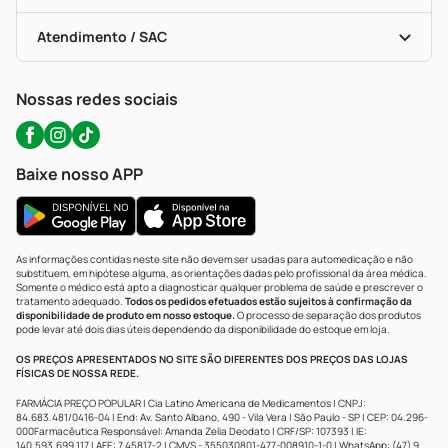
Troca E Devolução
Testes Rápidos
Bulas De A A Z
Autoteste Covid-19
Certificado De Segurança
Políticas De Marketplace
Portal Da Privacidade
Atendimento / SAC
Política De Privacidade
WhatsApp (47) 9202-1687
Atendimento@precopopular.com.br
Nossas redes sociais
Baixe nosso APP
As informações contidas neste site não devem ser usadas para automedicação e não
substituem, em hipótese alguma, as orientações dadas pelo profissional da área médica.
Somente o médico está apto a diagnosticar qualquer problema de saúde e prescrever o
tratamento adequado.
Todos os pedidos efetuados estão sujeitos à confirmação da
disponibilidade de produto em nosso estoque.
O processo de separação dos produtos
pode levar até dois dias úteis dependendo da disponibilidade do estoque em loja.
OS PREÇOS APRESENTADOS NO SITE SÃO DIFERENTES DOS PREÇOS DAS LOJAS
FÍSICAS DE NOSSA REDE.
FARMÁCIA PREÇO POPULAR | Cia Latino Americana de Medicamentos | CNPJ:
84.683.481/0416-04 | End: Av. Santo Albano, 490 - Vila Vera | São Paulo - SP | CEP: 04.296-
000Farmacêutica Responsável: Amanda Zelia Deodato | CRF/SP: 107393 | IE:
140.593.699.117 | AFE: 7.45817-2 | CMVS - 355030801-477-008910-1-0 | WhatsApp: (47) 9