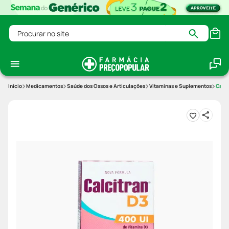
Procurar no site
Medicamentos
Saúde dos Ossos e Articulações
Vitaminas e Suplementos
Calci