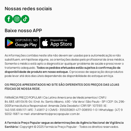
Atendimento@precopopular.com.br
Nossas redes sociais
Baixe nosso APP
As informações contidas neste site não devem ser usadas para automedicação e não
substituem, em hipótese alguma, as orientações dadas pelo profissional da área médica.
Somente o médico está apto a diagnosticar qualquer problema de saúde e prescrever o
tratamento adequado.
Todos os pedidos efetuados estão sujeitos à confirmação da
disponibilidade de produto em nosso estoque.
O processo de separação dos produtos
pode levar até dois dias úteis dependendo da disponibilidade do estoque em loja.
OS PREÇOS APRESENTADOS NO SITE SÃO DIFERENTES DOS PREÇOS DAS LOJAS
FÍSICAS DE NOSSA REDE.
FARMÁCIA PREÇO POPULAR | Cia Latino Americana de Medicamentos | CNPJ:
84.683.481/0416-04 | End: Av. Santo Albano, 490 - Vila Vera | São Paulo - SP | CEP: 04.296-
000Farmacêutica Responsável: Amanda Zelia Deodato | CRF/SP: 107393 | IE:
140.593.699.117 | AFE: 7.45817-2 | CMVS - 355030801-477-008910-1-0 | WhatsApp: (47) 9
9202-1687 | e-mail:
atendimento@precopopular.com.br
.
A Farmácia Preço Popular segue as determinações da Agência Nacional de Vigilância
Sanitária
| Copyright © 2025 Farmácia Preço Popular - Todos os direitos reservados.