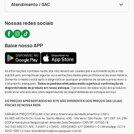
Políticas De Marketplace
Portal Da Privacidade
Atendimento / SAC
Política De Privacidade
WhatsApp (47) 9202-1687
Atendimento@precopopular.com.br
Nossas redes sociais
Baixe nosso APP
As informações contidas neste site não devem ser usadas para automedicação e não
substituem, em hipótese alguma, as orientações dadas pelo profissional da área médica.
Somente o médico está apto a diagnosticar qualquer problema de saúde e prescrever o
tratamento adequado.
Todos os pedidos efetuados estão sujeitos à confirmação da
disponibilidade de produto em nosso estoque.
O processo de separação dos produtos
pode levar até dois dias úteis dependendo da disponibilidade do estoque em loja.
OS PREÇOS APRESENTADOS NO SITE SÃO DIFERENTES DOS PREÇOS DAS LOJAS
FÍSICAS DE NOSSA REDE.
FARMÁCIA PREÇO POPULAR | Cia Latino Americana de Medicamentos | CNPJ:
84.683.481/0416-04 | End: Av. Santo Albano, 490 - Vila Vera | São Paulo - SP | CEP: 04.296-
000Farmacêutica Responsável: Amanda Zelia Deodato | CRF/SP: 107393 | IE:
140.593.699.117 | AFE: 7.45817-2 | CMVS - 355030801-477-008910-1-0 | WhatsApp: (47) 9
9202-1687 | e-mail:
atendimento@precopopular.com.br
.