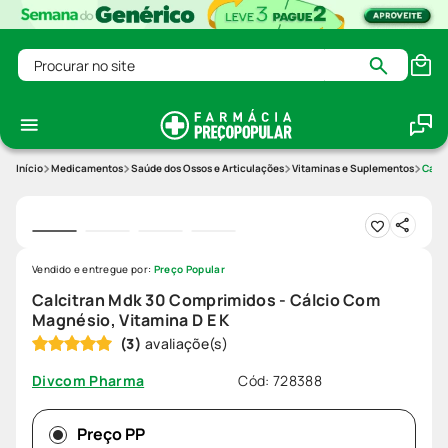
Procurar no site
Medicamentos
Saúde dos Ossos e Articulações
Vitaminas e Suplementos
Calci
Vendido e entregue por:
Preço Popular
Calcitran Mdk 30 Comprimidos - Cálcio Com
Magnésio, Vitamina D E K
(
3
)
Cód
:
728388
Divcom Pharma
Preço PP