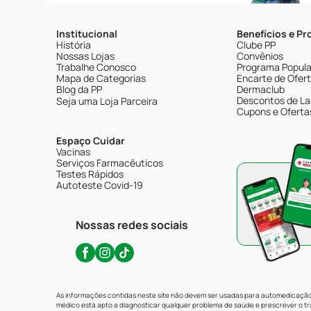
Institucional
Benefícios e P
História
Clube PP
Nossas Lojas
Convênios
Trabalhe Conosco
Programa Popular
Mapa de Categorias
Encarte de Ofer
Blog da PP
Dermaclub
Descontos de La
Seja uma Loja Parceira
Cupons e Oferta
Espaço Cuidar
Vacinas
Serviços Farmacêuticos
Testes Rápidos
Autoteste Covid-19
Nossas redes sociais
As informações contidas neste site não devem ser usadas para automedicação 
médico está apto a diagnosticar qualquer problema de saúde e prescrever o 