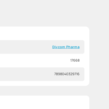
Divcom Pharma
17668
7898040329716