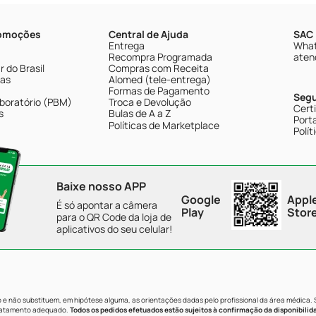
romoções
Central de Ajuda
SAC 
Entrega
What
Recompra Programada
aten
 do Brasil
Compras com Receita
tas
Alomed (tele-entrega)
Formas de Pagamento
Seg
boratório (PBM)
Troca e Devolução
Cert
s
Bulas de A a Z
Porta
Políticas de Marketplace
Polít
Baixe nosso APP
Google
Appl
É só apontar a câmera
Play
Stor
para o QR Code da loja de
aplicativos do seu celular!
e não substituem, em hipótese alguma, as orientações dadas pelo profissional da área médica.
tratamento adequado.
Todos os pedidos efetuados estão sujeitos à confirmação da disponibilid