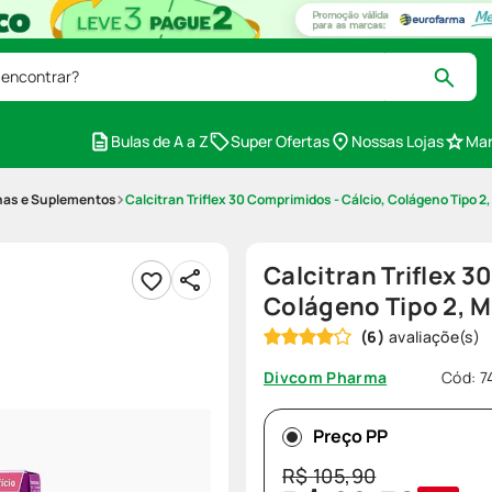
 encontrar?
Bulas de A a Z
Super Ofertas
Nossas Lojas
Mar
nas e Suplementos
Calcitran Triflex 30 Comprimidos - Cálcio, Colágeno Tipo 2,
Calcitran Triflex 3
Colágeno Tipo 2, Ma
(
6
)
Cód
:
7
Divcom Pharma
Preço PP
R$
105
,
90