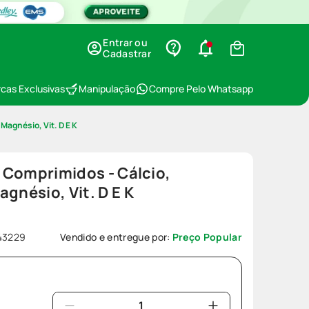
Entrar ou
Cadastrar
cas Exclusivas
Manipulação
Compre Pelo Whatsapp
 Magnésio, Vit. D E K
0 Comprimidos - Cálcio,
gnésio, Vit. D E K
43229
Vendido e entregue por:
Preço Popular