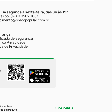
| De segunda à sexta-feira, das 8h às 19h
sApp: (47) 9 9202-1687
dimento@precopopular.com.br
urança
ificado de Segurança
l da Privacidade
ica de Privacidade
e
e
 Somente o
UMA MARCA
ade de produto