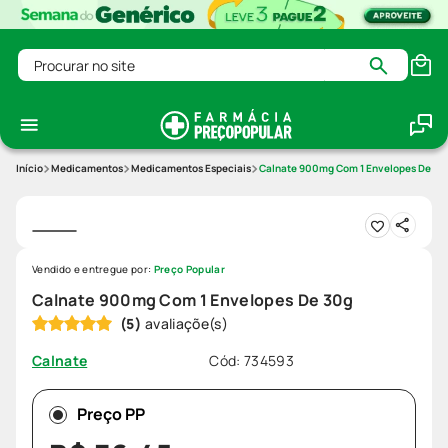
Procurar no site
Medicamentos
Medicamentos Especiais
Calnate 900mg Com 1 Envelopes De 30
Vendido e entregue por:
Preço Popular
Calnate 900mg Com 1 Envelopes De 30g
(
5
)
Cód
:
734593
Calnate
Preço PP