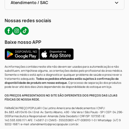
Políticas De Marketplace
Portal Da Privacidade
Atendimento / SAC
Política De Privacidade
WhatsApp (47) 9202-1687
Atendimento@precopopular.com.br
Nossas redes sociais
Baixe nosso APP
As informações contidas neste site não devem ser usadas para automedicação e não
substituem, em hipótese alguma, as orientações dadas pelo profissional da área médica.
Somente o médico está apto a diagnosticar qualquer problema de saúde e prescrever o
tratamento adequado.
Todos os pedidos efetuados estão sujeitos à confirmação da
disponibilidade de produto em nosso estoque.
O processo de separação dos produtos
pode levar até dois dias úteis dependendo da disponibilidade do estoque em loja.
OS PREÇOS APRESENTADOS NO SITE SÃO DIFERENTES DOS PREÇOS DAS LOJAS
FÍSICAS DE NOSSA REDE.
FARMÁCIA PREÇO POPULAR | Cia Latino Americana de Medicamentos | CNPJ:
84.683.481/0416-04 | End: Av. Santo Albano, 490 - Vila Vera | São Paulo - SP | CEP: 04.296-
000Farmacêutica Responsável: Amanda Zelia Deodato | CRF/SP: 107393 | IE:
140.593.699.117 | AFE: 7.45817-2 | CMVS - 355030801-477-008910-1-0 | WhatsApp: (47) 9
9202-1687 | e-mail:
atendimento@precopopular.com.br
.