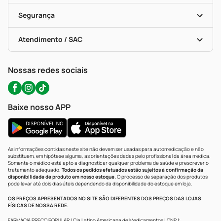
Cupons E Ofertas
Alomed (tele-Entrega)
Vacinas
Formas De Pagamento
Serviços Farmacêuticos
Segurança
Troca E Devolução
Testes Rápidos
Bulas De A A Z
Autoteste Covid-19
Certificado De Segurança
Políticas De Marketplace
Portal Da Privacidade
Atendimento / SAC
Política De Privacidade
WhatsApp (47) 9202-1687
Atendimento@precopopular.com.br
Nossas redes sociais
Baixe nosso APP
As informações contidas neste site não devem ser usadas para automedicação e não
substituem, em hipótese alguma, as orientações dadas pelo profissional da área médica.
Somente o médico está apto a diagnosticar qualquer problema de saúde e prescrever o
tratamento adequado.
Todos os pedidos efetuados estão sujeitos à confirmação da
disponibilidade de produto em nosso estoque.
O processo de separação dos produtos
pode levar até dois dias úteis dependendo da disponibilidade do estoque em loja.
OS PREÇOS APRESENTADOS NO SITE SÃO DIFERENTES DOS PREÇOS DAS LOJAS
FÍSICAS DE NOSSA REDE.
FARMÁCIA PREÇO POPULAR | Cia Latino Americana de Medicamentos | CNPJ: