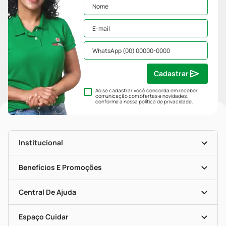
Cadastrar
Ao se cadastrar você concorda em receber
comunicação com ofertas e novidades,
conforme a nossa
política de privacidade
.
Institucional
História
Nossas Lojas
Benefícios E Promoções
Trabalhe Conosco
Mapa De Categorias
Clube PP
Blog Da PP
Convênios
Central De Ajuda
Seja Uma Loja Parceira
Programa Popular Do Brasil
Encarte De Ofertas
Entrega
Dermaclub
Recompra Programada
Espaço Cuidar
Descontos De Laboratório (PBM)
Compras Com Receita