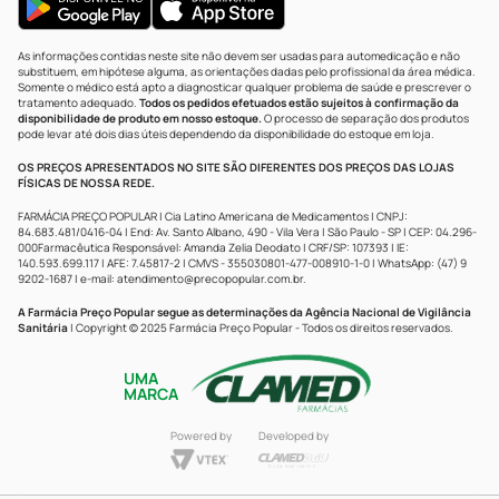
As informações contidas neste site não devem ser usadas para automedicação e não
substituem, em hipótese alguma, as orientações dadas pelo profissional da área médica.
Somente o médico está apto a diagnosticar qualquer problema de saúde e prescrever o
tratamento adequado.
Todos os pedidos efetuados estão sujeitos à confirmação da
disponibilidade de produto em nosso estoque.
O processo de separação dos produtos
pode levar até dois dias úteis dependendo da disponibilidade do estoque em loja.
OS PREÇOS APRESENTADOS NO SITE SÃO DIFERENTES DOS PREÇOS DAS LOJAS
FÍSICAS DE NOSSA REDE.
FARMÁCIA PREÇO POPULAR | Cia Latino Americana de Medicamentos | CNPJ:
84.683.481/0416-04 | End: Av. Santo Albano, 490 - Vila Vera | São Paulo - SP | CEP: 04.296-
000Farmacêutica Responsável: Amanda Zelia Deodato | CRF/SP: 107393 | IE:
140.593.699.117 | AFE: 7.45817-2 | CMVS - 355030801-477-008910-1-0 | WhatsApp: (47) 9
9202-1687 | e-mail:
atendimento@precopopular.com.br
.
A Farmácia Preço Popular segue as determinações da Agência Nacional de Vigilância
Sanitária
| Copyright © 2025 Farmácia Preço Popular - Todos os direitos reservados.
UMA
MARCA
Powered by
Developed by