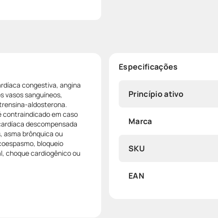
Especificações
ardíaca congestiva, angina
Princípio ativo
os vasos sanguíneos,
trensina-aldosterona.
 é contraindicado em caso
Marca
a cardíaca descompensada
as, asma brônquica ou
ncoespasmo, bloqueio
SKU
sal, choque cardiogênico ou
EAN