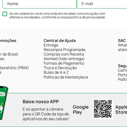
Ao se cadastrar você concorda em receber comunicação com
ofertas e novidades, conforme a nossa
política de privacidade
.
romoções
Central de Ajuda
SAC 
Entrega
What
Recompra Programada
aten
 do Brasil
Compras com Receita
tas
Alomed (tele-entrega)
Formas de Pagamento
Seg
boratório (PBM)
Troca e Devolução
Cert
s
Bulas de A a Z
Porta
Políticas de Marketplace
Polít
Baixe nosso APP
Google
Appl
É só apontar a câmera
Play
Stor
para o QR Code da loja de
aplicativos do seu celular!