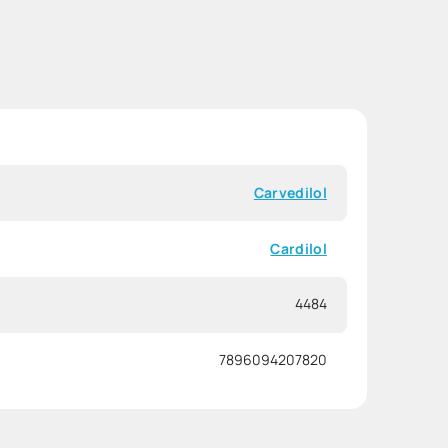
Carvedilol
Cardilol
4484
7896094207820