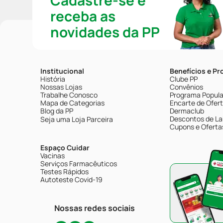
Cadastre-se e
receba as
novidades da PP
Institucional
Benefícios e P
História
Clube PP
Nossas Lojas
Convênios
Trabalhe Conosco
Programa Popular
Mapa de Categorias
Encarte de Ofer
Blog da PP
Dermaclub
Descontos de La
Seja uma Loja Parceira
Cupons e Oferta
Espaço Cuidar
Vacinas
Serviços Farmacêuticos
Testes Rápidos
Autoteste Covid-19
Nossas redes sociais