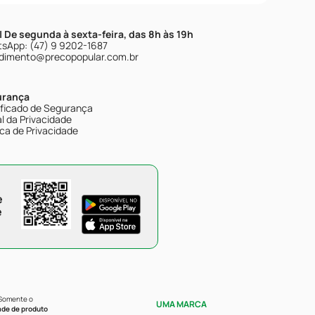
| De segunda à sexta-feira, das 8h às 19h
sApp: (47) 9 9202-1687
dimento@precopopular.com.br
urança
ificado de Segurança
l da Privacidade
ica de Privacidade
e
e
 Somente o
UMA MARCA
ade de produto