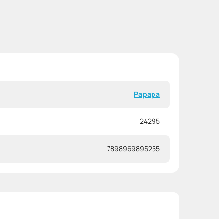
Papapa
24295
7898969895255