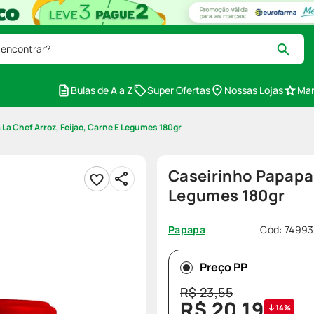
 encontrar?
Bulas de A a Z
Super Ofertas
Nossas Lojas
Mar
La Chef Arroz, Feijao, Carne E Legumes 180gr
Caseirinho Papapa 
Legumes 180gr
Cód
:
7499
Papapa
Preço PP
R$
23
,
55
R$
20
,
19
14%