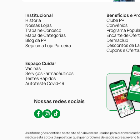
Institucional
Benefícios e P
História
Clube PP
Nossas Lojas
Convênios
Trabalhe Conosco
Programa Popular
Mapa de Categorias
Encarte de Ofer
Blog da PP
Dermaclub
Descontos de La
Seja uma Loja Parceira
Cupons e Oferta
Espaço Cuidar
Vacinas
Serviços Farmacêuticos
Testes Rápidos
Autoteste Covid-19
Nossas redes sociais
As informações contidas neste site não devem ser usadas para automedicação 
médico está apto a diagnosticar qualquer problema de saúde e prescrever o 