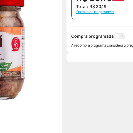
Total:
R$
20
,
19
Formas de pagamento
Compra programada
A recompra programa considera o preç