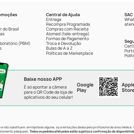
romoções
Central de Ajuda
SAC 
Entrega
What
Recompra Programada
aten
 do Brasil
Compras com Receita
tas
Alomed (tele-entrega)
Formas de Pagamento
Seg
boratório (PBM)
Troca e Devolução
Cert
s
Bulas de A a Z
Porta
Políticas de Marketplace
Polít
Baixe nosso APP
Google
Appl
É só apontar a câmera
Play
Stor
para o QR Code da loja de
aplicativos do seu celular!
e não substituem, em hipótese alguma, as orientações dadas pelo profissional da área médica.
tratamento adequado.
Todos os pedidos efetuados estão sujeitos à confirmação da disponibilid