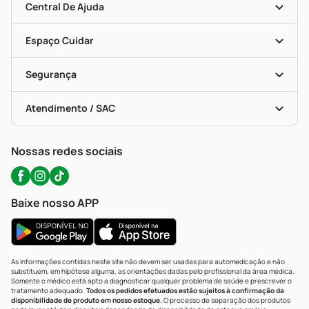
Blog Da PP
Convênios
Central De Ajuda
Seja Uma Loja Parceira
Programa Popular Do Brasil
Encarte De Ofertas
Entrega
Dermaclub
Recompra Programada
Espaço Cuidar
Descontos De Laboratório (PBM)
Compras Com Receita
Cupons E Ofertas
Alomed (tele-Entrega)
Vacinas
Formas De Pagamento
Serviços Farmacêuticos
Segurança
Troca E Devolução
Testes Rápidos
Bulas De A A Z
Autoteste Covid-19
Certificado De Segurança
Políticas De Marketplace
Portal Da Privacidade
Atendimento / SAC
Política De Privacidade
WhatsApp (47) 9202-1687
Atendimento@precopopular.com.br
Nossas redes sociais
Baixe nosso APP
As informações contidas neste site não devem ser usadas para automedicação e não
substituem, em hipótese alguma, as orientações dadas pelo profissional da área médica.
Somente o médico está apto a diagnosticar qualquer problema de saúde e prescrever o
tratamento adequado.
Todos os pedidos efetuados estão sujeitos à confirmação da
disponibilidade de produto em nosso estoque.
O processo de separação dos produtos