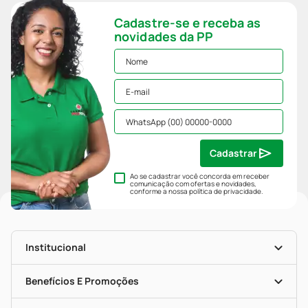
Cadastre-se e receba as
novidades da PP
Cadastrar
Ao se cadastrar você concorda em receber
comunicação com ofertas e novidades,
conforme a nossa
política de privacidade
.
Institucional
História
Nossas Lojas
Benefícios E Promoções
Trabalhe Conosco
Mapa De Categorias
Clube PP