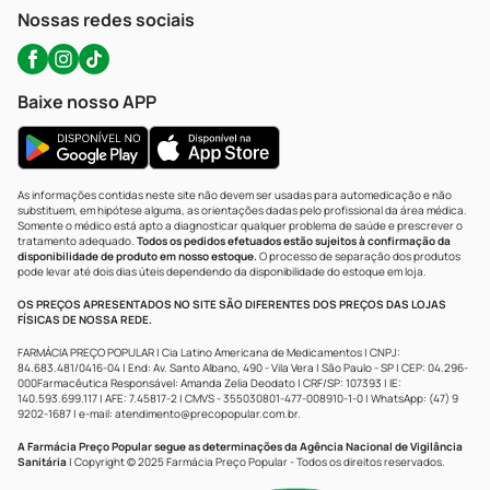
Atendimento@precopopular.com.br
Nossas redes sociais
Baixe nosso APP
As informações contidas neste site não devem ser usadas para automedicação e não
substituem, em hipótese alguma, as orientações dadas pelo profissional da área médica.
Somente o médico está apto a diagnosticar qualquer problema de saúde e prescrever o
tratamento adequado.
Todos os pedidos efetuados estão sujeitos à confirmação da
disponibilidade de produto em nosso estoque.
O processo de separação dos produtos
pode levar até dois dias úteis dependendo da disponibilidade do estoque em loja.
OS PREÇOS APRESENTADOS NO SITE SÃO DIFERENTES DOS PREÇOS DAS LOJAS
FÍSICAS DE NOSSA REDE.
FARMÁCIA PREÇO POPULAR | Cia Latino Americana de Medicamentos | CNPJ:
84.683.481/0416-04 | End: Av. Santo Albano, 490 - Vila Vera | São Paulo - SP | CEP: 04.296-
000Farmacêutica Responsável: Amanda Zelia Deodato | CRF/SP: 107393 | IE:
140.593.699.117 | AFE: 7.45817-2 | CMVS - 355030801-477-008910-1-0 | WhatsApp: (47) 9
9202-1687 | e-mail:
atendimento@precopopular.com.br
.
A Farmácia Preço Popular segue as determinações da Agência Nacional de Vigilância
Sanitária
| Copyright © 2025 Farmácia Preço Popular - Todos os direitos reservados.