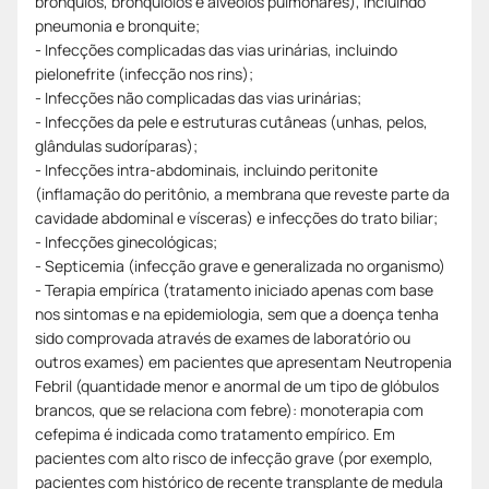
brônquios, bronquíolos e alvéolos pulmonares), incluindo
pneumonia e bronquite;
- Infecções complicadas das vias urinárias, incluindo
pielonefrite (infecção nos rins);
- Infecções não complicadas das vias urinárias;
- Infecções da pele e estruturas cutâneas (unhas, pelos,
glândulas sudoríparas);
- Infecções intra-abdominais, incluindo peritonite
(inflamação do peritônio, a membrana que reveste parte da
cavidade abdominal e vísceras) e infecções do trato biliar;
- Infecções ginecológicas;
- Septicemia (infecção grave e generalizada no organismo)
- Terapia empírica (tratamento iniciado apenas com base
nos sintomas e na epidemiologia, sem que a doença tenha
sido comprovada através de exames de laboratório ou
outros exames) em pacientes que apresentam Neutropenia
Febril (quantidade menor e anormal de um tipo de glóbulos
brancos, que se relaciona com febre): monoterapia com
cefepima é indicada como tratamento empírico. Em
pacientes com alto risco de infecção grave (por exemplo,
pacientes com histórico de recente transplante de medula