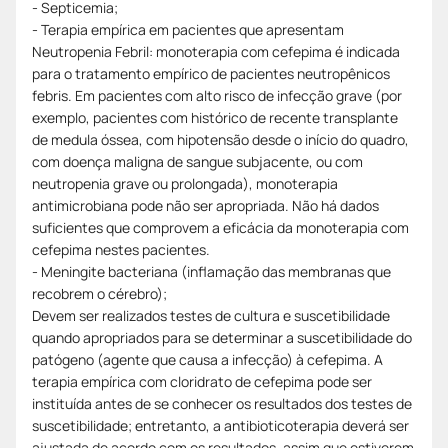
- Septicemia;
- Terapia empírica em pacientes que apresentam
Neutropenia Febril: monoterapia com cefepima é indicada
para o tratamento empírico de pacientes neutropênicos
febris. Em pacientes com alto risco de infecção grave (por
exemplo, pacientes com histórico de recente transplante
de medula óssea, com hipotensão desde o início do quadro,
com doença maligna de sangue subjacente, ou com
neutropenia grave ou prolongada), monoterapia
antimicrobiana pode não ser apropriada. Não há dados
suficientes que comprovem a eficácia da monoterapia com
cefepima nestes pacientes.
- Meningite bacteriana (inflamação das membranas que
recobrem o cérebro);
Devem ser realizados testes de cultura e suscetibilidade
quando apropriados para se determinar a suscetibilidade do
patógeno (agente que causa a infecção) à cefepima. A
terapia empírica com cloridrato de cefepima pode ser
instituída antes de se conhecer os resultados dos testes de
suscetibilidade; entretanto, a antibioticoterapia deverá ser
ajustada de acordo com os resultados, assim que estiverem