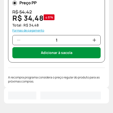
Preço PP
R$
54
,
42
R$
34
,
48
37%
Total:
R$
34
,
48
Formas de pagamento
Adicionar à sacola
A recompra programa considera o preço regular do produto para as
próximas compras.