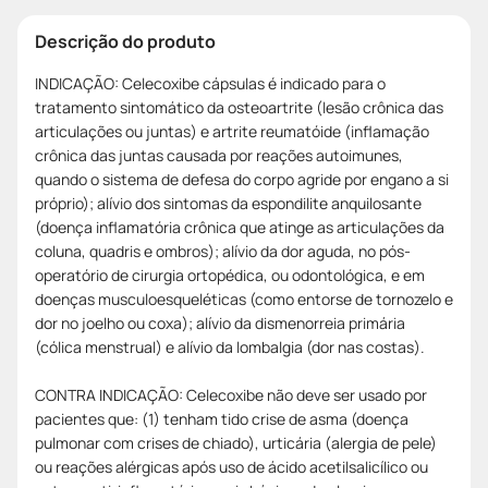
Descrição do produto
INDICAÇÃO: Celecoxibe cápsulas é indicado para o
tratamento sintomático da osteoartrite (lesão crônica das
articulações ou juntas) e artrite reumatóide (inflamação
crônica das juntas causada por reações autoimunes,
quando o sistema de defesa do corpo agride por engano a si
próprio); alívio dos sintomas da espondilite anquilosante
(doença inflamatória crônica que atinge as articulações da
coluna, quadris e ombros); alívio da dor aguda, no pós-
operatório de cirurgia ortopédica, ou odontológica, e em
doenças musculoesqueléticas (como entorse de tornozelo e
dor no joelho ou coxa); alívio da dismenorreia primária
(cólica menstrual) e alívio da lombalgia (dor nas costas).
CONTRA INDICAÇÃO: Celecoxibe não deve ser usado por
pacientes que: (1) tenham tido crise de asma (doença
pulmonar com crises de chiado), urticária (alergia de pele)
ou reações alérgicas após uso de ácido acetilsalicílico ou