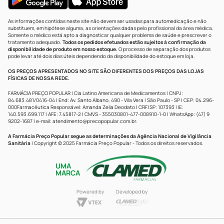
As informações contidas neste site não devem ser usadas para automedicação e não
substituem, em hipótese alguma, as orientações dadas pelo profissional da área médica.
Somente o médico está apto a diagnosticar qualquer problema de saúde e prescrever o
tratamento adequado.
Todos os pedidos efetuados estão sujeitos à confirmação da
disponibilidade de produto em nosso estoque.
O processo de separação dos produtos
pode levar até dois dias úteis dependendo da disponibilidade do estoque em loja.
OS PREÇOS APRESENTADOS NO SITE SÃO DIFERENTES DOS PREÇOS DAS LOJAS
FÍSICAS DE NOSSA REDE.
FARMÁCIA PREÇO POPULAR | Cia Latino Americana de Medicamentos | CNPJ:
84.683.481/0416-04 | End: Av. Santo Albano, 490 - Vila Vera | São Paulo - SP | CEP: 04.296-
000Farmacêutica Responsável: Amanda Zelia Deodato | CRF/SP: 107393 | IE:
140.593.699.117 | AFE: 7.45817-2 | CMVS - 355030801-477-008910-1-0 | WhatsApp: (47) 9
9202-1687 | e-mail:
atendimento@precopopular.com.br
.
A Farmácia Preço Popular segue as determinações da Agência Nacional de Vigilância
Sanitária
| Copyright © 2025 Farmácia Preço Popular - Todos os direitos reservados.
UMA
MARCA
Powered by
Developed by