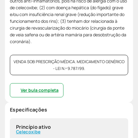
outros anti-inflamatórios, pois há risco de alergia com o uso
de celecoxibe; (2) com doença hepática (do fígado) grave
e/ou com insuficiência renal grave (redução importante do
funcionamento dos rins); (3) tenham dor relacionada à
cirurgia de revascularização do miocário (cirurgia da ponte
de veia safena ou de artéria mamária para desobstrução da
coronária).
VENDA SOB PRESCRIÇÃO MÉDICA. MEDICAMENTO GENÉRICO
- LEI N.º 9.787/99.
Ver bula completa
Especificações
Princípio ativo
Celecoxibe