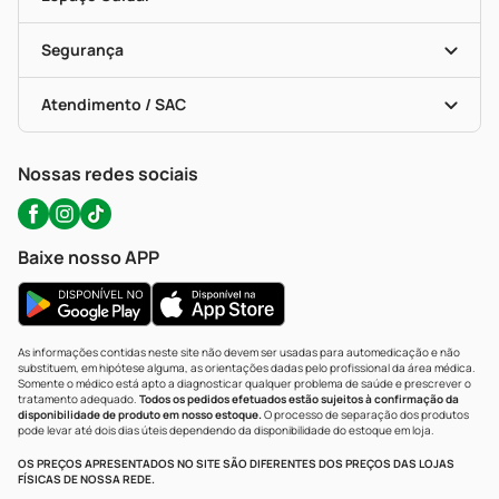
Descontos De Laboratório (PBM)
Compras Com Receita
Cupons E Ofertas
Alomed (tele-Entrega)
Vacinas
Formas De Pagamento
Serviços Farmacêuticos
Segurança
Troca E Devolução
Testes Rápidos
Bulas De A A Z
Autoteste Covid-19
Certificado De Segurança
Políticas De Marketplace
Portal Da Privacidade
Atendimento / SAC
Política De Privacidade
WhatsApp (47) 9202-1687
Atendimento@precopopular.com.br
Nossas redes sociais
Baixe nosso APP
As informações contidas neste site não devem ser usadas para automedicação e não
substituem, em hipótese alguma, as orientações dadas pelo profissional da área médica.
Somente o médico está apto a diagnosticar qualquer problema de saúde e prescrever o
tratamento adequado.
Todos os pedidos efetuados estão sujeitos à confirmação da
disponibilidade de produto em nosso estoque.
O processo de separação dos produtos
pode levar até dois dias úteis dependendo da disponibilidade do estoque em loja.
OS PREÇOS APRESENTADOS NO SITE SÃO DIFERENTES DOS PREÇOS DAS LOJAS
FÍSICAS DE NOSSA REDE.