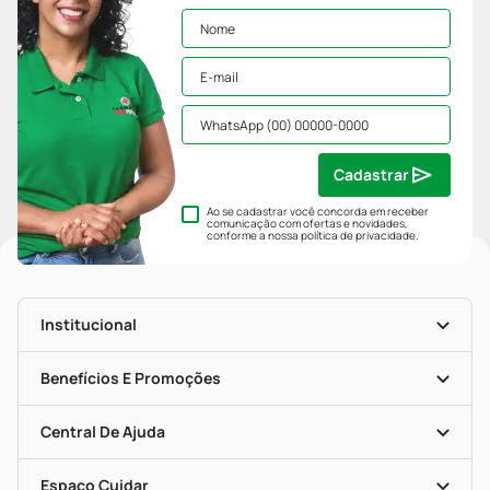
Cadastrar
Ao se cadastrar você concorda em receber
comunicação com ofertas e novidades,
conforme a nossa
política de privacidade
.
Institucional
História
Nossas Lojas
Benefícios E Promoções
Trabalhe Conosco
Mapa De Categorias
Clube PP
Blog Da PP
Convênios
Central De Ajuda
Seja Uma Loja Parceira
Programa Popular Do Brasil
Encarte De Ofertas
Entrega
Dermaclub
Recompra Programada
Espaço Cuidar