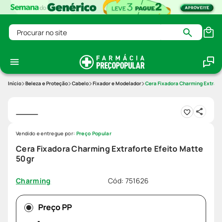
Procurar no site
Beleza e Proteção
Cabelo
Fixador e Modelador
Cera Fixadora Charming Extrafo
Vendido e entregue por:
Preço Popular
Cera Fixadora Charming Extraforte Efeito Matte
50gr
Cód
:
751626
Charming
Preço PP