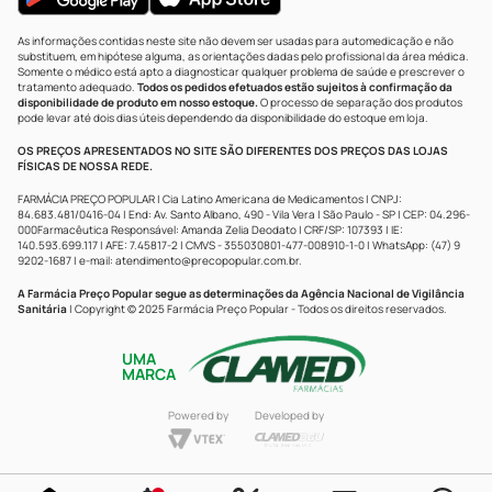
As informações contidas neste site não devem ser usadas para automedicação e não
substituem, em hipótese alguma, as orientações dadas pelo profissional da área médica.
Somente o médico está apto a diagnosticar qualquer problema de saúde e prescrever o
tratamento adequado.
Todos os pedidos efetuados estão sujeitos à confirmação da
disponibilidade de produto em nosso estoque.
O processo de separação dos produtos
pode levar até dois dias úteis dependendo da disponibilidade do estoque em loja.
OS PREÇOS APRESENTADOS NO SITE SÃO DIFERENTES DOS PREÇOS DAS LOJAS
FÍSICAS DE NOSSA REDE.
FARMÁCIA PREÇO POPULAR | Cia Latino Americana de Medicamentos | CNPJ:
84.683.481/0416-04 | End: Av. Santo Albano, 490 - Vila Vera | São Paulo - SP | CEP: 04.296-
000Farmacêutica Responsável: Amanda Zelia Deodato | CRF/SP: 107393 | IE:
140.593.699.117 | AFE: 7.45817-2 | CMVS - 355030801-477-008910-1-0 | WhatsApp: (47) 9
9202-1687 | e-mail:
atendimento@precopopular.com.br
.
A Farmácia Preço Popular segue as determinações da Agência Nacional de Vigilância
Sanitária
| Copyright © 2025 Farmácia Preço Popular - Todos os direitos reservados.
UMA
MARCA
Powered by
Developed by