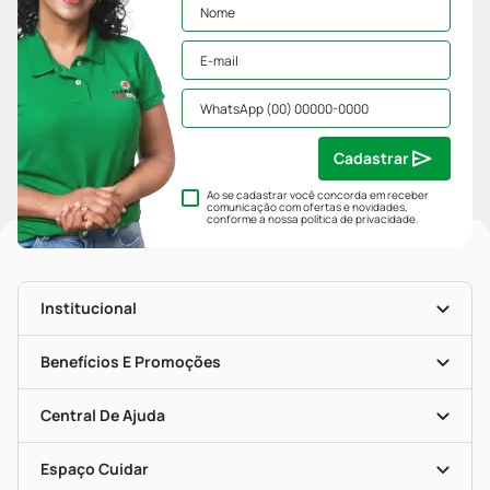
Cadastrar
Ao se cadastrar você concorda em receber
comunicação com ofertas e novidades,
conforme a nossa
política de privacidade
.
Institucional
História
Nossas Lojas
Benefícios E Promoções
Trabalhe Conosco
Mapa De Categorias
Clube PP
Blog Da PP
Convênios
Central De Ajuda
Seja Uma Loja Parceira
Programa Popular Do Brasil
Encarte De Ofertas
Entrega
Dermaclub
Recompra Programada
Espaço Cuidar
Descontos De Laboratório (PBM)
Compras Com Receita