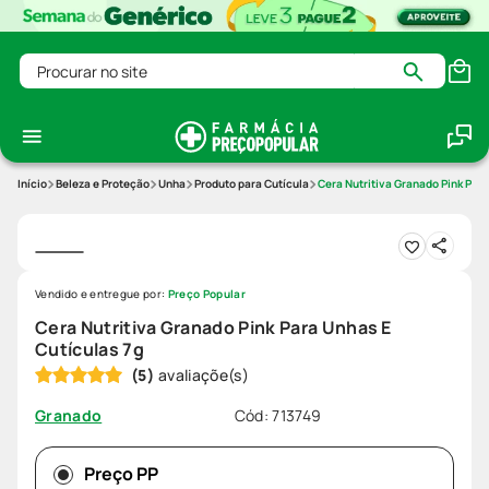
Procurar no site
Beleza e Proteção
Unha
Produto para Cutícula
Cera Nutritiva Granado Pink Para
Vendido e entregue por:
Preço Popular
Cera Nutritiva Granado Pink Para Unhas E
Cutículas 7g
(
5
)
Cód
:
713749
Granado
Preço PP