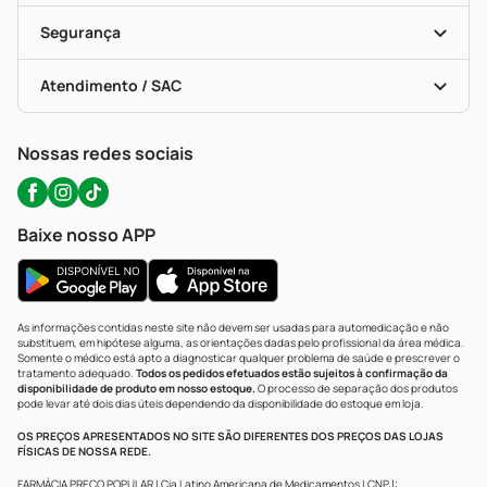
Cupons E Ofertas
Alomed (tele-Entrega)
Vacinas
Formas De Pagamento
Serviços Farmacêuticos
Segurança
Troca E Devolução
Testes Rápidos
Bulas De A A Z
Autoteste Covid-19
Certificado De Segurança
Políticas De Marketplace
Portal Da Privacidade
Atendimento / SAC
Política De Privacidade
WhatsApp (47) 9202-1687
Atendimento@precopopular.com.br
Nossas redes sociais
Baixe nosso APP
As informações contidas neste site não devem ser usadas para automedicação e não
substituem, em hipótese alguma, as orientações dadas pelo profissional da área médica.
Somente o médico está apto a diagnosticar qualquer problema de saúde e prescrever o
tratamento adequado.
Todos os pedidos efetuados estão sujeitos à confirmação da
disponibilidade de produto em nosso estoque.
O processo de separação dos produtos
pode levar até dois dias úteis dependendo da disponibilidade do estoque em loja.
OS PREÇOS APRESENTADOS NO SITE SÃO DIFERENTES DOS PREÇOS DAS LOJAS
FÍSICAS DE NOSSA REDE.
FARMÁCIA PREÇO POPULAR | Cia Latino Americana de Medicamentos | CNPJ: