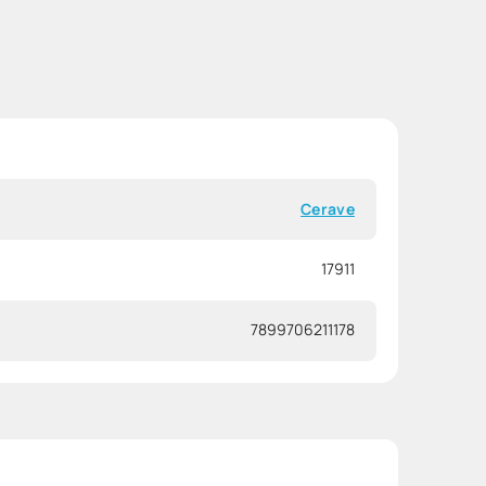
Cerave
17911
7899706211178