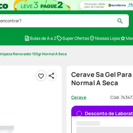
 encontrar?
Bulas de A a Z
Super Ofertas
Nossas Lojas
Mar
Limpeza Renovador 150gr Normal A Seca
Cerave Sa Gel Par
Normal A Seca
Cód
:
74347
Cerave
Desconto de Laborat