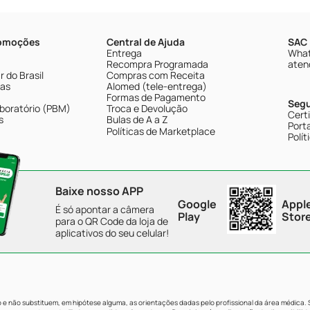
romoções
Central de Ajuda
SAC 
Entrega
What
Recompra Programada
aten
 do Brasil
Compras com Receita
tas
Alomed (tele-entrega)
Formas de Pagamento
Seg
boratório (PBM)
Troca e Devolução
Cert
s
Bulas de A a Z
Porta
Políticas de Marketplace
Polít
Baixe nosso APP
Google
Appl
É só apontar a câmera
Play
Stor
para o QR Code da loja de
aplicativos do seu celular!
e não substituem, em hipótese alguma, as orientações dadas pelo profissional da área médica.