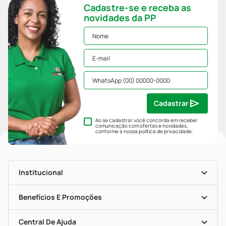
Cadastre-se e receba as
novidades da PP
Cadastrar
Ao se cadastrar você concorda em receber
comunicação com ofertas e novidades,
conforme a nossa
política de privacidade
.
Institucional
História
Nossas Lojas
Benefícios E Promoções
Trabalhe Conosco
Mapa De Categorias
Clube PP
Blog Da PP
Convênios
Central De Ajuda