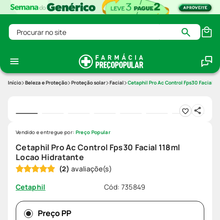
Procurar no site
Beleza e Proteção
Proteção solar
Facial
Cetaphil Pro Ac Control Fps30 Facial 1
Vendido e entregue por:
Preço Popular
Cetaphil Pro Ac Control Fps30 Facial 118ml
Locao Hidratante
(
2
)
Cód
:
735849
Cetaphil
Preço PP