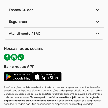
Seja Uma Loja Parceira
Programa Popular Do Brasil
Encarte De Ofertas
Entrega
Dermaclub
Recompra Programada
Espaço Cuidar
Descontos De Laboratório (PBM)
Compras Com Receita
Cupons E Ofertas
Alomed (tele-Entrega)
Vacinas
Formas De Pagamento
Serviços Farmacêuticos
Segurança
Troca E Devolução
Testes Rápidos
Bulas De A A Z
Autoteste Covid-19
Certificado De Segurança
Políticas De Marketplace
Portal Da Privacidade
Atendimento / SAC
Política De Privacidade
WhatsApp (47) 9202-1687
Atendimento@precopopular.com.br
Nossas redes sociais
Baixe nosso APP
As informações contidas neste site não devem ser usadas para automedicação e não
substituem, em hipótese alguma, as orientações dadas pelo profissional da área médica.
Somente o médico está apto a diagnosticar qualquer problema de saúde e prescrever o
tratamento adequado.
Todos os pedidos efetuados estão sujeitos à confirmação da
disponibilidade de produto em nosso estoque.
O processo de separação dos produtos
pode levar até dois dias úteis dependendo da disponibilidade do estoque em loja.