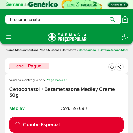
Procurar no site
Medicamentos
Pele e Mucosa
Dermatite
Cetoconazol + Betametasona Medley
Leve + Pague -
Vendido e entregue por:
Preço Popular
Cetoconazol + Betametasona Medley Creme
30g
Cód
:
697690
Medley
Combo Especial