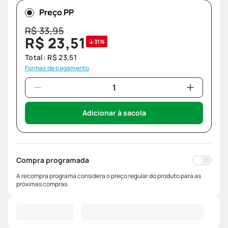
Preço PP
R$
33
,
95
R$
23
,
51
31%
Total:
R$
23
,
51
Formas de pagamento
Adicionar à sacola
Compra programada
A recompra programa considera o preço regular do produto para as
próximas compras.