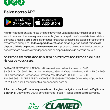
Baixe nosso APP
As informações contidas neste site não devem ser usadas para automedicação e não
substituem, em hipótese alguma, as orientações dadas pelo profissional da área médica.
Somente o médico está apto a diagnosticar qualquer problema de saúde e prescrever o
tratamento adequado.
Todos os pedidos efetuados estão sujeitos à confirmação da
disponibilidade de produto em nosso estoque.
O processo de separação dos produtos
pode levar até dois dias úteis dependendo da disponibilidade do estoque em loja.
OS PREÇOS APRESENTADOS NO SITE SÃO DIFERENTES DOS PREÇOS DAS LOJAS
FÍSICAS DE NOSSA REDE.
FARMÁCIA PREÇO POPULAR | Cia Latino Americana de Medicamentos | CNPJ:
84.683.481/0416-04 | End: Av. Santo Albano, 490 - Vila Vera | São Paulo - SP | CEP: 04.296-
000Farmacêutica Responsável: Amanda Zelia Deodato | CRF/SP: 107393 | IE:
140.593.699.117 | AFE: 7.45817-2 | CMVS - 355030801-477-008910-1-0 | WhatsApp: (47) 9
9202-1687 | e-mail:
atendimento@precopopular.com.br
.
A Farmácia Preço Popular segue as determinações da Agência Nacional de Vigilância
Sanitária
| Copyright © 2025 Farmácia Preço Popular - Todos os direitos reservados.
UMA
MARCA