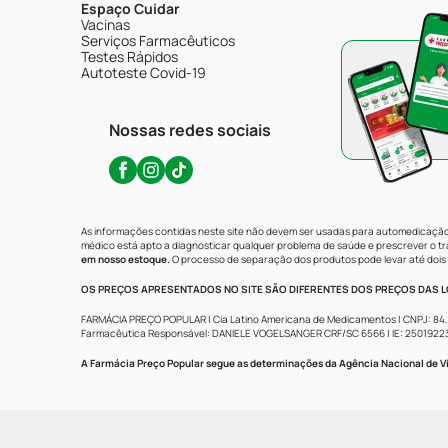
Espaço Cuidar
Vacinas
Serviços Farmacêuticos
Testes Rápidos
Autoteste Covid-19
Nossas redes sociais
As informações contidas neste site não devem ser usadas para automedicação 
médico está apto a diagnosticar qualquer problema de saúde e prescrever o 
em nosso estoque.
O processo de separação dos produtos pode levar até dois 
OS PREÇOS APRESENTADOS NO SITE SÃO DIFERENTES DOS PREÇOS DAS LO
FARMÁCIA PREÇO POPULAR | Cia Latino Americana de Medicamentos | CNPJ: 84.683.
Farmacêutica Responsável: DANIELE VOGELSANGER CRF/SC 6566 | IE: 250192233 | 
A Farmácia Preço Popular segue as determinações da Agência Nacional de Vi