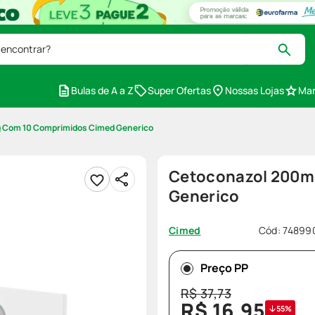
 encontrar?
Bulas de A a Z
Super Ofertas
Nossas Lojas
Mar
 Com 10 Comprimidos Cimed Generico
Cetoconazol 200m
Generico
Cód
:
74899
Cimed
Preço PP
R$
37
,
73
R$
16
,
95
55%