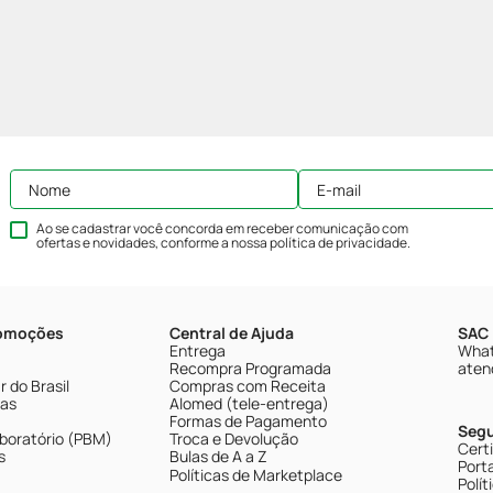
Ao se cadastrar você concorda em receber comunicação com
ofertas e novidades, conforme a nossa
política de privacidade
.
romoções
Central de Ajuda
SAC 
Entrega
What
Recompra Programada
aten
 do Brasil
Compras com Receita
tas
Alomed (tele-entrega)
Formas de Pagamento
Seg
boratório (PBM)
Troca e Devolução
Cert
s
Bulas de A a Z
Porta
Políticas de Marketplace
Polít