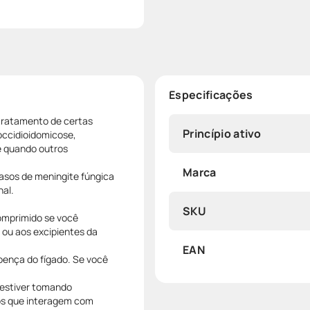
Especificações
 tratamento de certas
Princípio ativo
occidioidomicose,
e quando outros
Marca
asos de meningite fúngica
hal.
SKU
omprimido se você
 ou aos excipientes da
EAN
ença do fígado. Se você
estiver tomando
os que interagem com