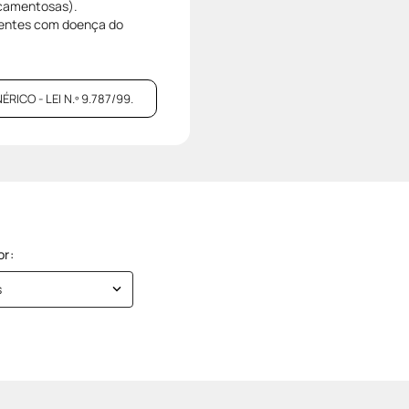
icamentosas).
ientes com doença do
CO - LEI N.º 9.787/99.
s