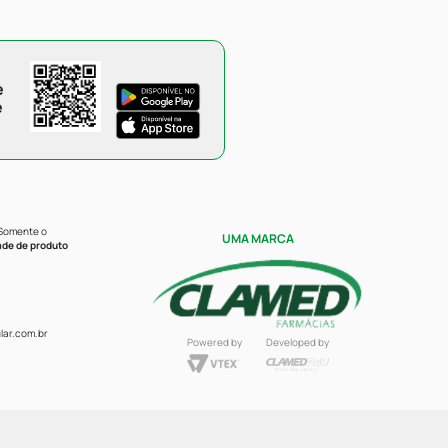
e
e
 Somente o
UMA MARCA
ade de produto
ar.com.br
Powered by
Developed by