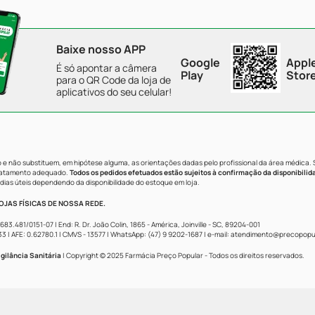
Baixe nosso APP
Google
Appl
É só apontar a câmera
Play
Stor
para o QR Code da loja de
aplicativos do seu celular!
e não substituem, em hipótese alguma, as orientações dadas pelo profissional da área médica.
tratamento adequado.
Todos os pedidos efetuados estão sujeitos à confirmação da disponibilid
dias úteis dependendo da disponibilidade do estoque em loja.
JAS FÍSICAS DE NOSSA REDE.
481/0151-07 | End: R. Dr. João Colin, 1865 - América, Joinville - SC, 89204-001
AFE: 0.62780.1 | CMVS - 13577 | WhatsApp: (47) 9 9202-1687 | e-mail:
atendimento@precopopul
gilância Sanitária
| Copyright © 2025 Farmácia Preço Popular - Todos os direitos reservados.