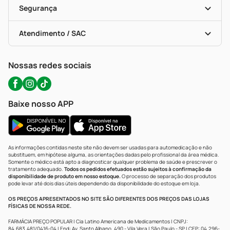
Formas De Pagamento
Serviços Farmacêuticos
Segurança
Troca E Devolução
Testes Rápidos
Bulas De A A Z
Autoteste Covid-19
Certificado De Segurança
Políticas De Marketplace
Portal Da Privacidade
Atendimento / SAC
Política De Privacidade
WhatsApp (47) 9202-1687
Atendimento@precopopular.com.br
Nossas redes sociais
Baixe nosso APP
As informações contidas neste site não devem ser usadas para automedicação e não
substituem, em hipótese alguma, as orientações dadas pelo profissional da área médica.
Somente o médico está apto a diagnosticar qualquer problema de saúde e prescrever o
tratamento adequado.
Todos os pedidos efetuados estão sujeitos à confirmação da
disponibilidade de produto em nosso estoque.
O processo de separação dos produtos
pode levar até dois dias úteis dependendo da disponibilidade do estoque em loja.
OS PREÇOS APRESENTADOS NO SITE SÃO DIFERENTES DOS PREÇOS DAS LOJAS
FÍSICAS DE NOSSA REDE.
FARMÁCIA PREÇO POPULAR | Cia Latino Americana de Medicamentos | CNPJ:
84.683.481/0416-04 | End: Av. Santo Albano, 490 - Vila Vera | São Paulo - SP | CEP: 04.296-