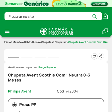
Procurar no site
Mamãe e Bebê
Bicos e Chupetas
Chupetas
Chupeta Avent Soothie Com 1 Neutr
Vendido e entregue por:
Preço Popular
Chupeta Avent Soothie Com 1 Neutra 0-3
Meses
Cód
:
742004
Philips Avent
Preço PP