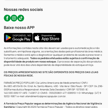
WhatsApp (47) 9202-1687
Atendimento@precopopular.com.br
Nossas redes sociais
Baixe nosso APP
As informações contidas neste site não devem ser usadas para automedicação e não
substituem, em hipótese alguma, as orientações dadas pelo profissional da área médica.
Somente o médico está apto a diagnosticar qualquer problema de saúde e prescrever o
tratamento adequado.
Todos os pedidos efetuados estão sujeitos à confirmação da
disponibilidade de produto em nosso estoque.
O processo de separação dos produtos
pode levar até dois dias úteis dependendo da disponibilidade do estoque em loja.
OS PREÇOS APRESENTADOS NO SITE SÃO DIFERENTES DOS PREÇOS DAS LOJAS
FÍSICAS DE NOSSA REDE.
FARMÁCIA PREÇO POPULAR | Cia Latino Americana de Medicamentos | CNPJ:
84.683.481/0416-04 | End: Av. Santo Albano, 490 - Vila Vera | São Paulo - SP | CEP: 04.296-
000Farmacêutica Responsável: Amanda Zelia Deodato | CRF/SP: 107393 | IE:
140.593.699.117 | AFE: 7.45817-2 | CMVS - 355030801-477-008910-1-0 | WhatsApp: (47) 9
9202-1687 | e-mail:
atendimento@precopopular.com.br
.
A Farmácia Preço Popular segue as determinações da Agência Nacional de Vigilância
Sanitária
| Copyright © 2025 Farmácia Preço Popular - Todos os direitos reservados.