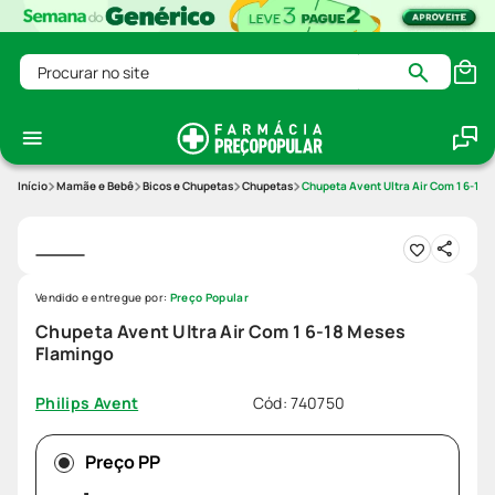
Procurar no site
Mamãe e Bebê
Bicos e Chupetas
Chupetas
Chupeta Avent Ultra Air Com 1 6-18 
Vendido e entregue por:
Preço Popular
Chupeta Avent Ultra Air Com 1 6-18 Meses
Flamingo
Cód
:
740750
Philips Avent
Preço PP