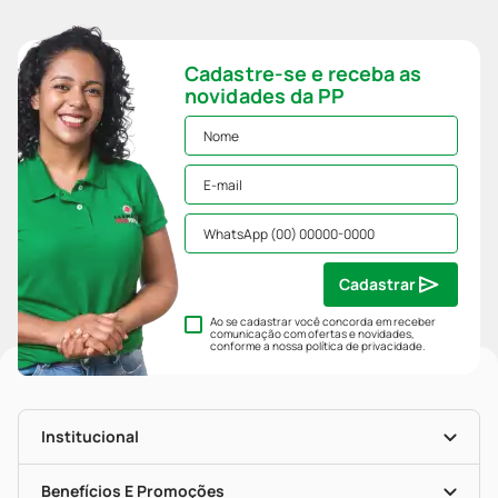
Cadastre-se e receba as
novidades da PP
Cadastrar
Ao se cadastrar você concorda em receber
comunicação com ofertas e novidades,
conforme a nossa
política de privacidade
.
Institucional
História
Nossas Lojas
Benefícios E Promoções