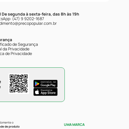
| De segunda à sexta-feira, das 8h às 19h
sApp: (47) 9 9202-1687
dimento@precopopular.com.br
urança
ificado de Segurança
l da Privacidade
ica de Privacidade
e
e
 Somente o
UMA MARCA
ade de produto