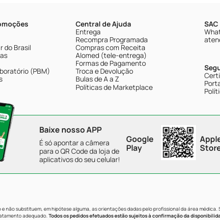
romoções
Central de Ajuda
SAC 
Entrega
What
Recompra Programada
aten
 do Brasil
Compras com Receita
tas
Alomed (tele-entrega)
Formas de Pagamento
Seg
boratório (PBM)
Troca e Devolução
Cert
s
Bulas de A a Z
Porta
Políticas de Marketplace
Polít
Baixe nosso APP
Google
Appl
É só apontar a câmera
Play
Stor
para o QR Code da loja de
aplicativos do seu celular!
e não substituem, em hipótese alguma, as orientações dadas pelo profissional da área médica.
tratamento adequado.
Todos os pedidos efetuados estão sujeitos à confirmação da disponibilid