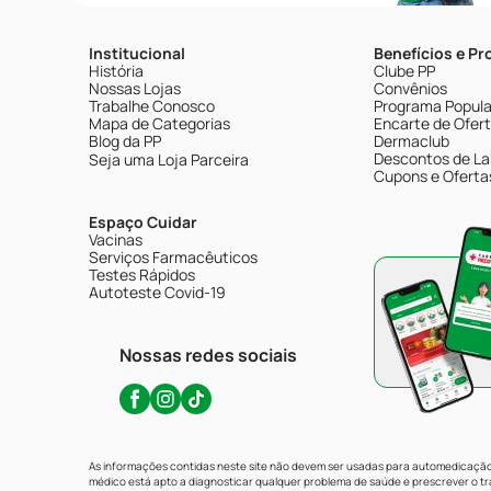
Institucional
Benefícios e P
História
Clube PP
Nossas Lojas
Convênios
Trabalhe Conosco
Programa Popular
Mapa de Categorias
Encarte de Ofer
Blog da PP
Dermaclub
Descontos de La
Seja uma Loja Parceira
Cupons e Oferta
Espaço Cuidar
Vacinas
Serviços Farmacêuticos
Testes Rápidos
Autoteste Covid-19
Nossas redes sociais
As informações contidas neste site não devem ser usadas para automedicação 
médico está apto a diagnosticar qualquer problema de saúde e prescrever o 