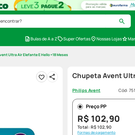
 encontrar?
Bulas de A a Z
Super Ofertas
Nossas Lojas
Mar
ent Ultra Air Elefante E Hello +18 Meses
Chupeta Avent Ultr
Cód
:
75
Philips Avent
Preço PP
R$
102
,
90
Total:
R$
102
,
90
Formas de pagamento