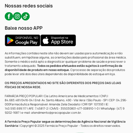
Atendimento@precopopular.com.br
Nossas redes sociais
Baixe nosso APP
As informações contidas neste site não devem ser usadas para automedicação e não
substituem, em hipótese alguma, as orientações dadas pelo profissional da área médica.
Somente o médico está apto a diagnosticar qualquer problema de saúde e prescrever o
tratamento adequado.
Todos os pedidos efetuados estão sujeitos à confirmação da
disponibilidade de produto em nosso estoque.
O processo de separação dos produtos
pode levar até dois dias úteis dependendo da disponibilidade do estoque em loja.
OS PREÇOS APRESENTADOS NO SITE SÃO DIFERENTES DOS PREÇOS DAS LOJAS
FÍSICAS DE NOSSA REDE.
FARMÁCIA PREÇO POPULAR | Cia Latino Americana de Medicamentos | CNPJ:
84.683.481/0416-04 | End: Av. Santo Albano, 490 - Vila Vera | São Paulo - SP | CEP: 04.296-
000Farmacêutica Responsável: Amanda Zelia Deodato | CRF/SP: 107393 | IE:
140.593.699.117 | AFE: 7.45817-2 | CMVS - 355030801-477-008910-1-0 | WhatsApp: (47) 9
9202-1687 | e-mail:
atendimento@precopopular.com.br
.
A Farmácia Preço Popular segue as determinações da Agência Nacional de Vigilância
Sanitária
| Copyright © 2025 Farmácia Preço Popular - Todos os direitos reservados.