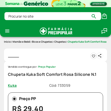
Procurar no site
Mamãe e Bebê
Bicos e Chupetas
Chupetas
Chupeta Kuka Soft Comfort Rosa Sili
Vendido e entregue por:
Preço Popular
Chupeta Kuka Soft Comfort Rosa Silicone N.1
Cód
:
733059
Kuka
Preço PP
R$
29
,
40