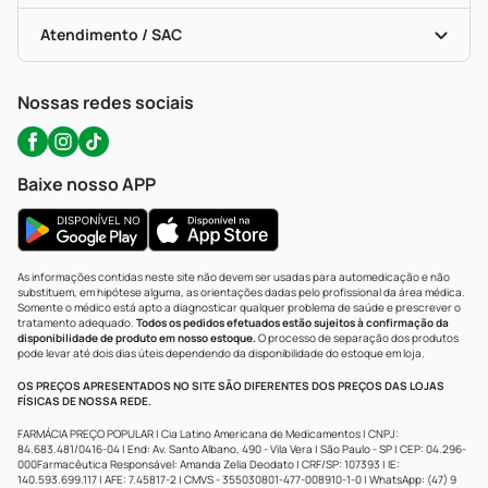
Bulas De A A Z
Autoteste Covid-19
Certificado De Segurança
Políticas De Marketplace
Portal Da Privacidade
Atendimento / SAC
Política De Privacidade
WhatsApp (47) 9202-1687
Atendimento@precopopular.com.br
Nossas redes sociais
Baixe nosso APP
As informações contidas neste site não devem ser usadas para automedicação e não
substituem, em hipótese alguma, as orientações dadas pelo profissional da área médica.
Somente o médico está apto a diagnosticar qualquer problema de saúde e prescrever o
tratamento adequado.
Todos os pedidos efetuados estão sujeitos à confirmação da
disponibilidade de produto em nosso estoque.
O processo de separação dos produtos
pode levar até dois dias úteis dependendo da disponibilidade do estoque em loja.
OS PREÇOS APRESENTADOS NO SITE SÃO DIFERENTES DOS PREÇOS DAS LOJAS
FÍSICAS DE NOSSA REDE.
FARMÁCIA PREÇO POPULAR | Cia Latino Americana de Medicamentos | CNPJ:
84.683.481/0416-04 | End: Av. Santo Albano, 490 - Vila Vera | São Paulo - SP | CEP: 04.296-
000Farmacêutica Responsável: Amanda Zelia Deodato | CRF/SP: 107393 | IE:
140.593.699.117 | AFE: 7.45817-2 | CMVS - 355030801-477-008910-1-0 | WhatsApp: (47) 9