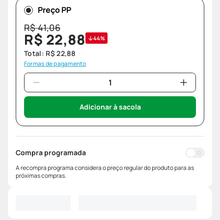
Preço PP
R$
41
,
06
R$
22
,
88
44%
Total:
R$
22
,
88
Formas de pagamento
Adicionar à sacola
Compra programada
A recompra programa considera o preço regular do produto para as
próximas compras.