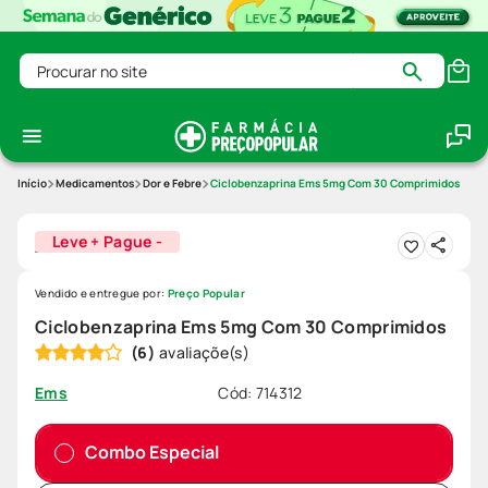
Procurar no site
Medicamentos
Dor e Febre
Ciclobenzaprina Ems 5mg Com 30 Comprimidos
Leve + Pague -
Vendido e entregue por:
Preço Popular
Ciclobenzaprina Ems 5mg Com 30 Comprimidos
(
6
)
Cód
:
714312
Ems
Combo Especial