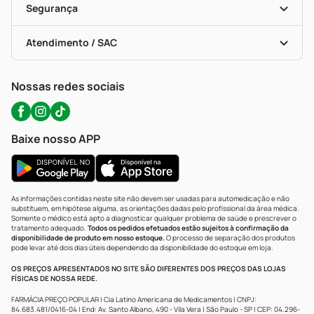
Formas De Pagamento
Serviços Farmacêuticos
Segurança
Troca E Devolução
Testes Rápidos
Bulas De A A Z
Autoteste Covid-19
Certificado De Segurança
Políticas De Marketplace
Portal Da Privacidade
Atendimento / SAC
Política De Privacidade
WhatsApp (47) 9202-1687
Atendimento@precopopular.com.br
Nossas redes sociais
Baixe nosso APP
As informações contidas neste site não devem ser usadas para automedicação e não
substituem, em hipótese alguma, as orientações dadas pelo profissional da área médica.
Somente o médico está apto a diagnosticar qualquer problema de saúde e prescrever o
tratamento adequado.
Todos os pedidos efetuados estão sujeitos à confirmação da
disponibilidade de produto em nosso estoque.
O processo de separação dos produtos
pode levar até dois dias úteis dependendo da disponibilidade do estoque em loja.
OS PREÇOS APRESENTADOS NO SITE SÃO DIFERENTES DOS PREÇOS DAS LOJAS
FÍSICAS DE NOSSA REDE.
FARMÁCIA PREÇO POPULAR | Cia Latino Americana de Medicamentos | CNPJ:
84.683.481/0416-04 | End: Av. Santo Albano, 490 - Vila Vera | São Paulo - SP | CEP: 04.296-