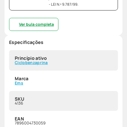
- LEI N.º 9.787/99.
Ver bula completa
Especificações
Princípio ativo
Ciclobenzaprina
Marca
Ems
SKU
4136
EAN
7896004730059