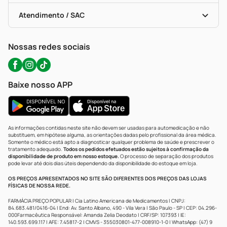
Bulas De A A Z
Autoteste Covid-19
Certificado De Segurança
Políticas De Marketplace
Portal Da Privacidade
Atendimento / SAC
Política De Privacidade
WhatsApp (47) 9202-1687
Atendimento@precopopular.com.br
Nossas redes sociais
Baixe nosso APP
As informações contidas neste site não devem ser usadas para automedicação e não
substituem, em hipótese alguma, as orientações dadas pelo profissional da área médica.
Somente o médico está apto a diagnosticar qualquer problema de saúde e prescrever o
tratamento adequado.
Todos os pedidos efetuados estão sujeitos à confirmação da
disponibilidade de produto em nosso estoque.
O processo de separação dos produtos
pode levar até dois dias úteis dependendo da disponibilidade do estoque em loja.
OS PREÇOS APRESENTADOS NO SITE SÃO DIFERENTES DOS PREÇOS DAS LOJAS
FÍSICAS DE NOSSA REDE.
FARMÁCIA PREÇO POPULAR | Cia Latino Americana de Medicamentos | CNPJ:
84.683.481/0416-04 | End: Av. Santo Albano, 490 - Vila Vera | São Paulo - SP | CEP: 04.296-
000Farmacêutica Responsável: Amanda Zelia Deodato | CRF/SP: 107393 | IE:
140.593.699.117 | AFE: 7.45817-2 | CMVS - 355030801-477-008910-1-0 | WhatsApp: (47) 9