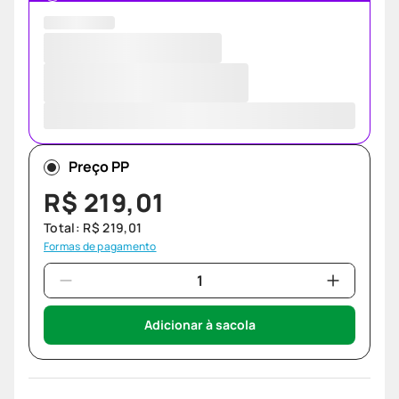
Preço PP
R$
219
,
01
Total:
R$
219
,
01
Formas de pagamento
Adicionar à sacola