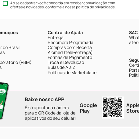
Ao se cadastrar você concorda em receber comunicação com
ofertas e novidades, conforme a nossa
política de privacidade
.
romoções
Central de Ajuda
SAC 
Entrega
What
Recompra Programada
aten
 do Brasil
Compras com Receita
tas
Alomed (tele-entrega)
Formas de Pagamento
Seg
boratório (PBM)
Troca e Devolução
Cert
s
Bulas de A a Z
Porta
Políticas de Marketplace
Polít
Baixe nosso APP
Google
Appl
É só apontar a câmera
Play
Stor
para o QR Code da loja de
aplicativos do seu celular!