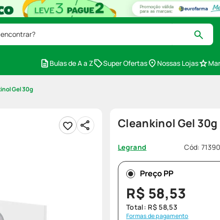
 encontrar?
Bulas de A a Z
Super Ofertas
Nossas Lojas
Mar
inol Gel 30g
Cleankinol Gel 30g
Cód
:
7139
Legrand
Preço PP
R$
58
,
53
Total:
R$
58
,
53
Formas de pagamento