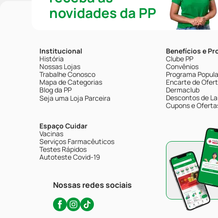
novidades da PP
Institucional
Benefícios e P
História
Clube PP
Nossas Lojas
Convênios
Trabalhe Conosco
Programa Popular
Mapa de Categorias
Encarte de Ofer
Blog da PP
Dermaclub
Descontos de La
Seja uma Loja Parceira
Cupons e Oferta
Espaço Cuidar
Vacinas
Serviços Farmacêuticos
Testes Rápidos
Autoteste Covid-19
Nossas redes sociais