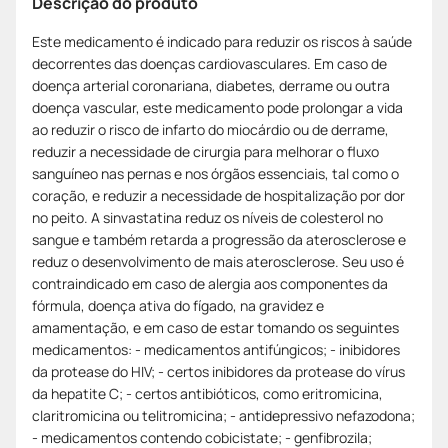
Descrição do produto
Este medicamento é indicado para reduzir os riscos à saúde
decorrentes das doenças cardiovasculares. Em caso de
doença arterial coronariana, diabetes, derrame ou outra
doença vascular, este medicamento pode prolongar a vida
ao reduzir o risco de infarto do miocárdio ou de derrame,
reduzir a necessidade de cirurgia para melhorar o fluxo
sanguíneo nas pernas e nos órgãos essenciais, tal como o
coração, e reduzir a necessidade de hospitalização por dor
no peito. A sinvastatina reduz os níveis de colesterol no
sangue e também retarda a progressão da aterosclerose e
reduz o desenvolvimento de mais aterosclerose. Seu uso é
contraindicado em caso de alergia aos componentes da
fórmula, doença ativa do fígado, na gravidez e
amamentação, e em caso de estar tomando os seguintes
medicamentos: - medicamentos antifúngicos; - inibidores
da protease do HIV; - certos inibidores da protease do vírus
da hepatite C; - certos antibióticos, como eritromicina,
claritromicina ou telitromicina; - antidepressivo nefazodona;
- medicamentos contendo cobicistate; - genfibrozila;