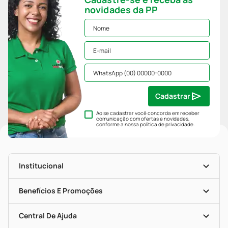
novidades da PP
Cadastrar
Ao se cadastrar você concorda em receber
comunicação com ofertas e novidades,
conforme a nossa
política de privacidade
.
Institucional
História
Nossas Lojas
Benefícios E Promoções
Trabalhe Conosco
Mapa De Categorias
Clube PP
Blog Da PP
Convênios
Central De Ajuda
Seja Uma Loja Parceira
Programa Popular Do Brasil