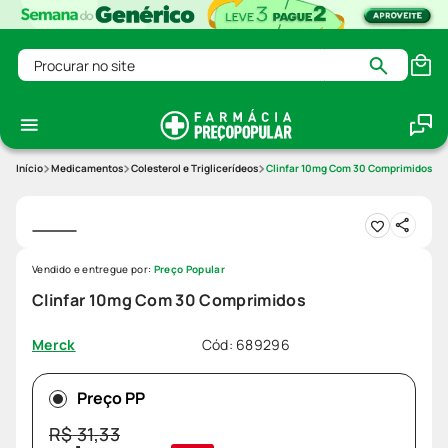
Procurar no site
Medicamentos
Colesterol e Triglicerídeos
Clinfar 10mg Com 30 Comprimidos
Vendido e entregue por:
Preço Popular
Clinfar 10mg Com 30 Comprimidos
Cód
:
689296
Merck
Preço PP
R$
31
,
33