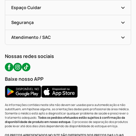
Encarte De Ofertas
Entrega
Dermaclub
Recompra Programada
Espaço Cuidar
Descontos De Laboratório (PBM)
Compras Com Receita
Cupons E Ofertas
Alomed (tele-Entrega)
Vacinas
Formas De Pagamento
Serviços Farmacêuticos
Segurança
Troca E Devolução
Testes Rápidos
Bulas De A A Z
Autoteste Covid-19
Certificado De Segurança
Políticas De Marketplace
Portal Da Privacidade
Atendimento / SAC
Política De Privacidade
WhatsApp (47) 9202-1687
Atendimento@precopopular.com.br
Nossas redes sociais
Baixe nosso APP
As informações contidas neste site não devem ser usadas para automedicação e não
substituem, em hipótese alguma, as orientações dadas pelo profissional da área médica.
Somente o médico está apto a diagnosticar qualquer problema de saúde e prescrever o
tratamento adequado.
Todos os pedidos efetuados estão sujeitos à confirmação da
disponibilidade de produto em nosso estoque.
O processo de separação dos produtos
pode levar até dois dias úteis dependendo da disponibilidade do estoque em loja.
OS PREÇOS APRESENTADOS NO SITE SÃO DIFERENTES DOS PREÇOS DAS LOJAS