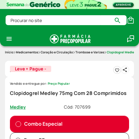
Procurar no site
Medicamentos
Coração e Circulação
Trombose e Varizes
Clopidogrel Medley 
Leve + Pague -
Vendido e entregue por:
Preço Popular
Clopidogrel Medley 75mg Com 28 Comprimidos
Cód
:
707699
Medley
Combo Especial