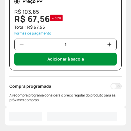
Preço PP
R$
103
,
85
R$
67
,
56
35%
Total:
R$
67
,
56
Formas de pagamento
Adicionar à sacola
Compra programada
A recompra programa considera o preço regular do produto para as
próximas compras.