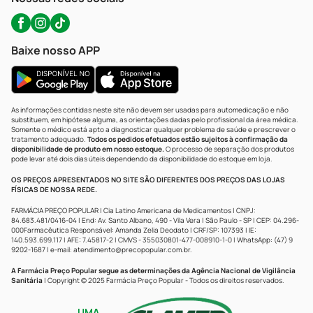
Baixe nosso APP
As informações contidas neste site não devem ser usadas para automedicação e não
substituem, em hipótese alguma, as orientações dadas pelo profissional da área médica.
Somente o médico está apto a diagnosticar qualquer problema de saúde e prescrever o
tratamento adequado.
Todos os pedidos efetuados estão sujeitos à confirmação da
disponibilidade de produto em nosso estoque.
O processo de separação dos produtos
pode levar até dois dias úteis dependendo da disponibilidade do estoque em loja.
OS PREÇOS APRESENTADOS NO SITE SÃO DIFERENTES DOS PREÇOS DAS LOJAS
FÍSICAS DE NOSSA REDE.
FARMÁCIA PREÇO POPULAR | Cia Latino Americana de Medicamentos | CNPJ:
84.683.481/0416-04 | End: Av. Santo Albano, 490 - Vila Vera | São Paulo - SP | CEP: 04.296-
000Farmacêutica Responsável: Amanda Zelia Deodato | CRF/SP: 107393 | IE:
140.593.699.117 | AFE: 7.45817-2 | CMVS - 355030801-477-008910-1-0 | WhatsApp: (47) 9
9202-1687 | e-mail:
atendimento@precopopular.com.br
.
A Farmácia Preço Popular segue as determinações da Agência Nacional de Vigilância
Sanitária
| Copyright © 2025 Farmácia Preço Popular - Todos os direitos reservados.
UMA