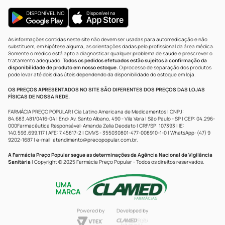
As informações contidas neste site não devem ser usadas para automedicação e não
substituem, em hipótese alguma, as orientações dadas pelo profissional da área médica.
Somente o médico está apto a diagnosticar qualquer problema de saúde e prescrever o
tratamento adequado.
Todos os pedidos efetuados estão sujeitos à confirmação da
disponibilidade de produto em nosso estoque.
O processo de separação dos produtos
pode levar até dois dias úteis dependendo da disponibilidade do estoque em loja.
OS PREÇOS APRESENTADOS NO SITE SÃO DIFERENTES DOS PREÇOS DAS LOJAS
FÍSICAS DE NOSSA REDE.
FARMÁCIA PREÇO POPULAR | Cia Latino Americana de Medicamentos | CNPJ:
84.683.481/0416-04 | End: Av. Santo Albano, 490 - Vila Vera | São Paulo - SP | CEP: 04.296-
000Farmacêutica Responsável: Amanda Zelia Deodato | CRF/SP: 107393 | IE:
140.593.699.117 | AFE: 7.45817-2 | CMVS - 355030801-477-008910-1-0 | WhatsApp: (47) 9
9202-1687 | e-mail:
atendimento@precopopular.com.br
.
A Farmácia Preço Popular segue as determinações da Agência Nacional de Vigilância
Sanitária
| Copyright © 2025 Farmácia Preço Popular - Todos os direitos reservados.
UMA
MARCA
Powered by
Developed by