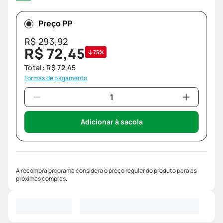
Preço PP
R$
293
,
92
R$
72
,
45
75%
Total:
R$
72
,
45
Formas de pagamento
Adicionar à sacola
A recompra programa considera o preço regular do produto para as
próximas compras.