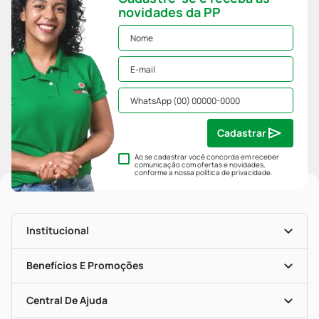
novidades da PP
Cadastrar
Ao se cadastrar você concorda em receber
comunicação com ofertas e novidades,
conforme a nossa
política de privacidade
.
Institucional
História
Nossas Lojas
Benefícios E Promoções
Trabalhe Conosco
Mapa De Categorias
Clube PP
Blog Da PP
Convênios
Central De Ajuda
Seja Uma Loja Parceira
Programa Popular Do Brasil