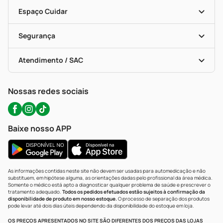
Encarte De Ofertas
Entrega
Dermaclub
Recompra Programada
Espaço Cuidar
Descontos De Laboratório (PBM)
Compras Com Receita
Cupons E Ofertas
Alomed (tele-Entrega)
Vacinas
Formas De Pagamento
Serviços Farmacêuticos
Segurança
Troca E Devolução
Testes Rápidos
Bulas De A A Z
Autoteste Covid-19
Certificado De Segurança
Políticas De Marketplace
Portal Da Privacidade
Atendimento / SAC
Política De Privacidade
WhatsApp (47) 9202-1687
Atendimento@precopopular.com.br
Nossas redes sociais
Baixe nosso APP
As informações contidas neste site não devem ser usadas para automedicação e não
substituem, em hipótese alguma, as orientações dadas pelo profissional da área médica.
Somente o médico está apto a diagnosticar qualquer problema de saúde e prescrever o
tratamento adequado.
Todos os pedidos efetuados estão sujeitos à confirmação da
disponibilidade de produto em nosso estoque.
O processo de separação dos produtos
pode levar até dois dias úteis dependendo da disponibilidade do estoque em loja.
OS PREÇOS APRESENTADOS NO SITE SÃO DIFERENTES DOS PREÇOS DAS LOJAS