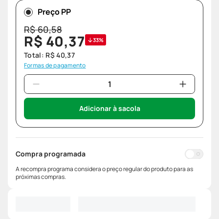
Preço PP
R$
60
,
58
R$
40
,
37
33%
Total:
R$
40
,
37
Formas de pagamento
Adicionar à sacola
Compra programada
A recompra programa considera o preço regular do produto para as
próximas compras.