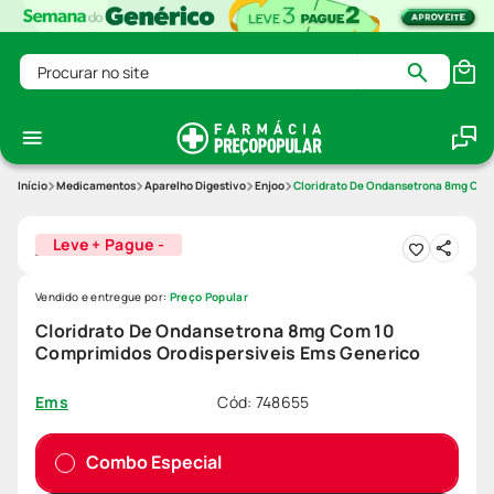
Procurar no site
Medicamentos
Aparelho Digestivo
Enjoo
Cloridrato De Ondansetrona 8mg Com
Leve + Pague -
Vendido e entregue por:
Preço Popular
Cloridrato De Ondansetrona 8mg Com 10
Comprimidos Orodispersiveis Ems Generico
Cód
:
748655
Ems
Combo Especial