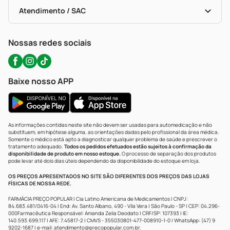
Bulas De A A Z
Autoteste Covid-19
Certificado De Segurança
Políticas De Marketplace
Portal Da Privacidade
Atendimento / SAC
Política De Privacidade
WhatsApp (47) 9202-1687
Atendimento@precopopular.com.br
Nossas redes sociais
Baixe nosso APP
As informações contidas neste site não devem ser usadas para automedicação e não
substituem, em hipótese alguma, as orientações dadas pelo profissional da área médica.
Somente o médico está apto a diagnosticar qualquer problema de saúde e prescrever o
tratamento adequado.
Todos os pedidos efetuados estão sujeitos à confirmação da
disponibilidade de produto em nosso estoque.
O processo de separação dos produtos
pode levar até dois dias úteis dependendo da disponibilidade do estoque em loja.
OS PREÇOS APRESENTADOS NO SITE SÃO DIFERENTES DOS PREÇOS DAS LOJAS
FÍSICAS DE NOSSA REDE.
FARMÁCIA PREÇO POPULAR | Cia Latino Americana de Medicamentos | CNPJ:
84.683.481/0416-04 | End: Av. Santo Albano, 490 - Vila Vera | São Paulo - SP | CEP: 04.296-
000Farmacêutica Responsável: Amanda Zelia Deodato | CRF/SP: 107393 | IE:
140.593.699.117 | AFE: 7.45817-2 | CMVS - 355030801-477-008910-1-0 | WhatsApp: (47) 9
9202-1687 | e-mail:
atendimento@precopopular.com.br
.