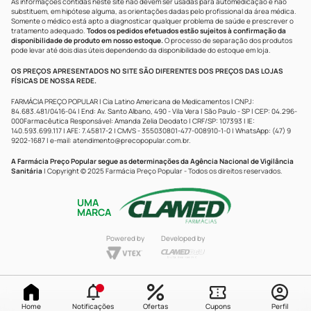
As informações contidas neste site não devem ser usadas para automedicação e não
substituem, em hipótese alguma, as orientações dadas pelo profissional da área médica.
Somente o médico está apto a diagnosticar qualquer problema de saúde e prescrever o
tratamento adequado.
Todos os pedidos efetuados estão sujeitos à confirmação da
disponibilidade de produto em nosso estoque.
O processo de separação dos produtos
pode levar até dois dias úteis dependendo da disponibilidade do estoque em loja.
OS PREÇOS APRESENTADOS NO SITE SÃO DIFERENTES DOS PREÇOS DAS LOJAS
FÍSICAS DE NOSSA REDE.
FARMÁCIA PREÇO POPULAR | Cia Latino Americana de Medicamentos | CNPJ:
84.683.481/0416-04 | End: Av. Santo Albano, 490 - Vila Vera | São Paulo - SP | CEP: 04.296-
000Farmacêutica Responsável: Amanda Zelia Deodato | CRF/SP: 107393 | IE:
140.593.699.117 | AFE: 7.45817-2 | CMVS - 355030801-477-008910-1-0 | WhatsApp: (47) 9
9202-1687 | e-mail:
atendimento@precopopular.com.br
.
A Farmácia Preço Popular segue as determinações da Agência Nacional de Vigilância
Sanitária
| Copyright © 2025 Farmácia Preço Popular - Todos os direitos reservados.
UMA
MARCA
Powered by
Developed by
Home
Notificações
Ofertas
Cupons
Perfil