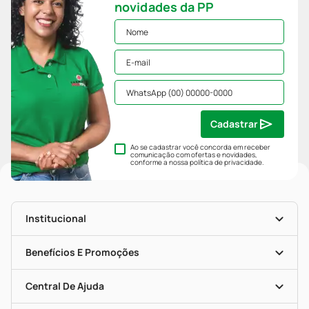
novidades da PP
Cadastrar
Ao se cadastrar você concorda em receber
comunicação com ofertas e novidades,
conforme a nossa
política de privacidade
.
Institucional
História
Nossas Lojas
Benefícios E Promoções
Trabalhe Conosco
Mapa De Categorias
Clube PP
Blog Da PP
Convênios
Central De Ajuda
Seja Uma Loja Parceira
Programa Popular Do Brasil
Encarte De Ofertas
Entrega