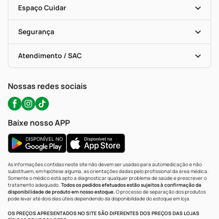
Dermaclub
Recompra Programada
Espaço Cuidar
Descontos De Laboratório (PBM)
Compras Com Receita
Cupons E Ofertas
Alomed (tele-Entrega)
Vacinas
Formas De Pagamento
Serviços Farmacêuticos
Segurança
Troca E Devolução
Testes Rápidos
Bulas De A A Z
Autoteste Covid-19
Certificado De Segurança
Políticas De Marketplace
Portal Da Privacidade
Atendimento / SAC
Política De Privacidade
WhatsApp (47) 9202-1687
Atendimento@precopopular.com.br
Nossas redes sociais
Baixe nosso APP
As informações contidas neste site não devem ser usadas para automedicação e não
substituem, em hipótese alguma, as orientações dadas pelo profissional da área médica.
Somente o médico está apto a diagnosticar qualquer problema de saúde e prescrever o
tratamento adequado.
Todos os pedidos efetuados estão sujeitos à confirmação da
disponibilidade de produto em nosso estoque.
O processo de separação dos produtos
pode levar até dois dias úteis dependendo da disponibilidade do estoque em loja.
OS PREÇOS APRESENTADOS NO SITE SÃO DIFERENTES DOS PREÇOS DAS LOJAS