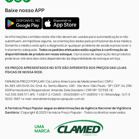
Baixe nosso APP
As informações contidas neste site não devem ser usadas para automedicação e não
substituem, em hipótese alguma, as orientações dadas pelo profissional da área médica.
Somente o médico está apto a diagnosticar qualquer problema de saúde e prescrever o
tratamento adequado.
Todos os pedidos efetuados estão sujeitos à confirmação da
disponibilidade de produto em nosso estoque.
O processo de separação dos produtos
pode levar até dois dias úteis dependendo da disponibilidade do estoque em loja.
OS PREÇOS APRESENTADOS NO SITE SÃO DIFERENTES DOS PREÇOS DAS LOJAS
FÍSICAS DE NOSSA REDE.
FARMÁCIA PREÇO POPULAR | Cia Latino Americana de Medicamentos | CNPJ:
84.683.481/0416-04 | End: Av. Santo Albano, 490 - Vila Vera | São Paulo - SP | CEP: 04.296-
000Farmacêutica Responsável: Amanda Zelia Deodato | CRF/SP: 107393 | IE:
140.593.699.117 | AFE: 7.45817-2 | CMVS - 355030801-477-008910-1-0 | WhatsApp: (47) 9
9202-1687 | e-mail:
atendimento@precopopular.com.br
.
A Farmácia Preço Popular segue as determinações da Agência Nacional de Vigilância
Sanitária
| Copyright © 2025 Farmácia Preço Popular - Todos os direitos reservados.
UMA
MARCA