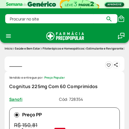
Procurar no site
Saúde e Bem Estar
Fitoterápicos e Homeopáticos
Estimulante e Revigorante
Co
Vendido e entregue por:
Preço Popular
Cognitus 225mg Com 60 Comprimidos
Cód
:
728354
Sanofi
Preço PP
R$
150
,
81