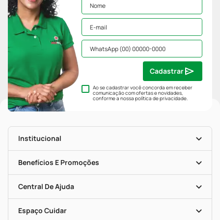
Cadastrar
Ao se cadastrar você concorda em receber
comunicação com ofertas e novidades,
conforme a nossa
política de privacidade
.
Institucional
História
Nossas Lojas
Benefícios E Promoções
Trabalhe Conosco
Mapa De Categorias
Clube PP
Blog Da PP
Convênios
Central De Ajuda
Seja Uma Loja Parceira
Programa Popular Do Brasil
Encarte De Ofertas
Entrega
Dermaclub
Recompra Programada
Espaço Cuidar
Descontos De Laboratório (PBM)
Compras Com Receita