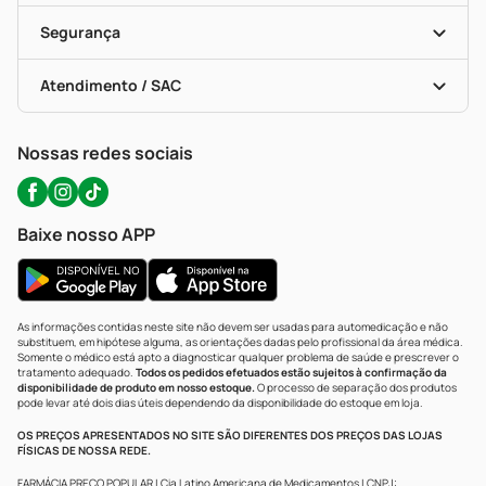
Cupons E Ofertas
Alomed (tele-Entrega)
Vacinas
Formas De Pagamento
Serviços Farmacêuticos
Segurança
Troca E Devolução
Testes Rápidos
Bulas De A A Z
Autoteste Covid-19
Certificado De Segurança
Políticas De Marketplace
Portal Da Privacidade
Atendimento / SAC
Política De Privacidade
WhatsApp (47) 9202-1687
Atendimento@precopopular.com.br
Nossas redes sociais
Baixe nosso APP
As informações contidas neste site não devem ser usadas para automedicação e não
substituem, em hipótese alguma, as orientações dadas pelo profissional da área médica.
Somente o médico está apto a diagnosticar qualquer problema de saúde e prescrever o
tratamento adequado.
Todos os pedidos efetuados estão sujeitos à confirmação da
disponibilidade de produto em nosso estoque.
O processo de separação dos produtos
pode levar até dois dias úteis dependendo da disponibilidade do estoque em loja.
OS PREÇOS APRESENTADOS NO SITE SÃO DIFERENTES DOS PREÇOS DAS LOJAS
FÍSICAS DE NOSSA REDE.
FARMÁCIA PREÇO POPULAR | Cia Latino Americana de Medicamentos | CNPJ: