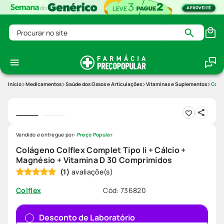
Procurar no site
Medicamentos
Saúde dos Ossos e Articulações
Vitaminas e Suplementos
Colág
Vendido e entregue por:
Preço Popular
Colágeno Colflex Complet Tipo Ii + Cálcio +
Magnésio + Vitamina D 30 Comprimidos
(
1
)
Cód
:
736820
Colflex
Desconto de Laboratório