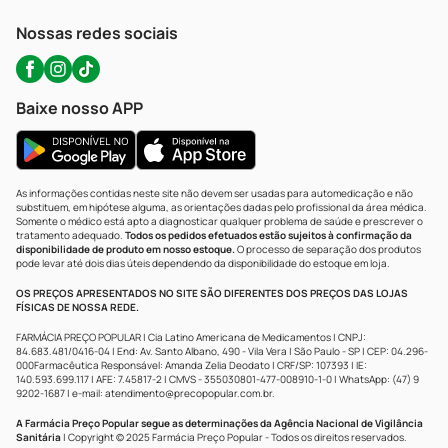
WhatsApp (47) 9202-1687
Atendimento@precopopular.com.br
Nossas redes sociais
Baixe nosso APP
As informações contidas neste site não devem ser usadas para automedicação e não
substituem, em hipótese alguma, as orientações dadas pelo profissional da área médica.
Somente o médico está apto a diagnosticar qualquer problema de saúde e prescrever o
tratamento adequado.
Todos os pedidos efetuados estão sujeitos à confirmação da
disponibilidade de produto em nosso estoque.
O processo de separação dos produtos
pode levar até dois dias úteis dependendo da disponibilidade do estoque em loja.
OS PREÇOS APRESENTADOS NO SITE SÃO DIFERENTES DOS PREÇOS DAS LOJAS
FÍSICAS DE NOSSA REDE.
FARMÁCIA PREÇO POPULAR | Cia Latino Americana de Medicamentos | CNPJ:
84.683.481/0416-04 | End: Av. Santo Albano, 490 - Vila Vera | São Paulo - SP | CEP: 04.296-
000Farmacêutica Responsável: Amanda Zelia Deodato | CRF/SP: 107393 | IE:
140.593.699.117 | AFE: 7.45817-2 | CMVS - 355030801-477-008910-1-0 | WhatsApp: (47) 9
9202-1687 | e-mail:
atendimento@precopopular.com.br
.
A Farmácia Preço Popular segue as determinações da Agência Nacional de Vigilância
Sanitária
| Copyright © 2025 Farmácia Preço Popular - Todos os direitos reservados.