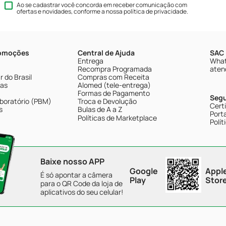
Ao se cadastrar você concorda em receber comunicação com
ofertas e novidades, conforme a nossa
política de privacidade
.
romoções
Central de Ajuda
SAC 
Entrega
What
Recompra Programada
aten
 do Brasil
Compras com Receita
tas
Alomed (tele-entrega)
Formas de Pagamento
Seg
boratório (PBM)
Troca e Devolução
Cert
s
Bulas de A a Z
Porta
Políticas de Marketplace
Polít
Baixe nosso APP
Google
Appl
É só apontar a câmera
Play
Stor
para o QR Code da loja de
aplicativos do seu celular!