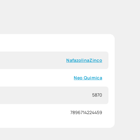
Nafazolina
Zinco
Neo Quimica
5870
7896714224459