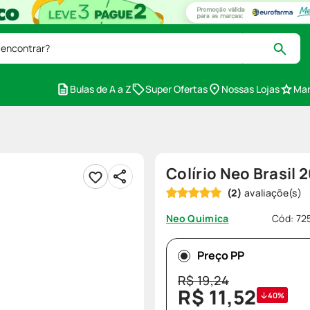
 encontrar?
Bulas de A a Z
Super Ofertas
Nossas Lojas
Mar
Colírio Neo Brasil 
(
2
)
Cód
:
72
Neo Quimica
Preço PP
R$
19
,
24
R$
11
,
52
40%