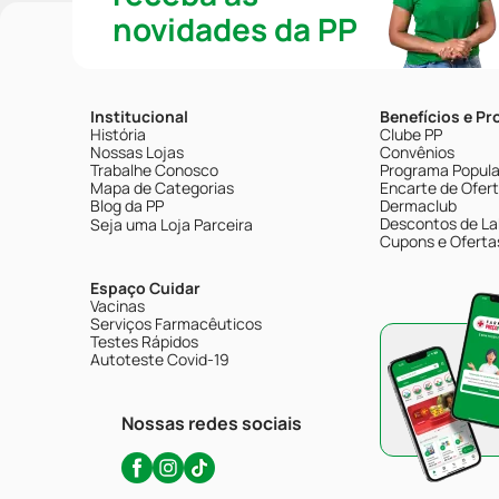
novidades da PP
Institucional
Benefícios e P
História
Clube PP
Nossas Lojas
Convênios
Trabalhe Conosco
Programa Popular
Mapa de Categorias
Encarte de Ofer
Blog da PP
Dermaclub
Descontos de La
Seja uma Loja Parceira
Cupons e Oferta
Espaço Cuidar
Vacinas
Serviços Farmacêuticos
Testes Rápidos
Autoteste Covid-19
Nossas redes sociais