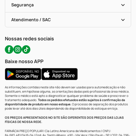
Formas De Pagamento
Serviços Farmacêuticos
Segurança
Troca E Devolução
Testes Rápidos
Bulas De A A Z
Autoteste Covid-19
Certificado De Segurança
Políticas De Marketplace
Portal Da Privacidade
Atendimento / SAC
Política De Privacidade
WhatsApp (47) 9202-1687
Atendimento@precopopular.com.br
Nossas redes sociais
Baixe nosso APP
As informações contidas neste site não devem ser usadas para automedicação e não
substituem, em hipótese alguma, as orientações dadas pelo profissional da área médica.
Somente o médico está apto a diagnosticar qualquer problema de saúde e prescrever o
tratamento adequado.
Todos os pedidos efetuados estão sujeitos à confirmação da
disponibilidade de produto em nosso estoque.
O processo de separação dos produtos
pode levar até dois dias úteis dependendo da disponibilidade do estoque em loja.
OS PREÇOS APRESENTADOS NO SITE SÃO DIFERENTES DOS PREÇOS DAS LOJAS
FÍSICAS DE NOSSA REDE.
FARMÁCIA PREÇO POPULAR | Cia Latino Americana de Medicamentos | CNPJ:
84.683.481/0416-04 | End: Av. Santo Albano, 490 - Vila Vera | São Paulo - SP | CEP: 04.296-