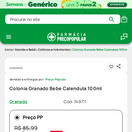
Procurar no site
Mamãe e Bebê
Colônias e hidratantes
Colonia Granado Bebe Calendula 100ml
Vendido e entregue por:
Preço Popular
Colonia Granado Bebe Calendula 100ml
Cód
:
749711
Granado
Preço PP
R$
85
,
99