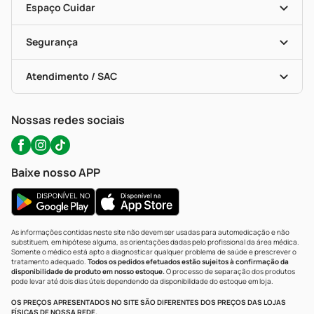
Dermaclub
Recompra Programada
Espaço Cuidar
Descontos De Laboratório (PBM)
Compras Com Receita
Cupons E Ofertas
Alomed (tele-Entrega)
Vacinas
Formas De Pagamento
Serviços Farmacêuticos
Segurança
Troca E Devolução
Testes Rápidos
Bulas De A A Z
Autoteste Covid-19
Certificado De Segurança
Políticas De Marketplace
Portal Da Privacidade
Atendimento / SAC
Política De Privacidade
WhatsApp (47) 9202-1687
Atendimento@precopopular.com.br
Nossas redes sociais
Baixe nosso APP
As informações contidas neste site não devem ser usadas para automedicação e não
substituem, em hipótese alguma, as orientações dadas pelo profissional da área médica.
Somente o médico está apto a diagnosticar qualquer problema de saúde e prescrever o
tratamento adequado.
Todos os pedidos efetuados estão sujeitos à confirmação da
disponibilidade de produto em nosso estoque.
O processo de separação dos produtos
pode levar até dois dias úteis dependendo da disponibilidade do estoque em loja.
OS PREÇOS APRESENTADOS NO SITE SÃO DIFERENTES DOS PREÇOS DAS LOJAS
FÍSICAS DE NOSSA REDE.