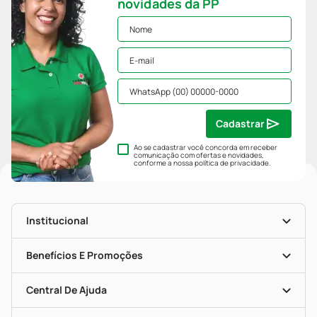
novidades da PP
Cadastrar
Ao se cadastrar você concorda em receber
comunicação com ofertas e novidades,
conforme a nossa
política de privacidade
.
Institucional
História
Nossas Lojas
Benefícios E Promoções
Trabalhe Conosco
Mapa De Categorias
Clube PP
Blog Da PP
Convênios
Central De Ajuda
Seja Uma Loja Parceira
Programa Popular Do Brasil
Encarte De Ofertas
Entrega