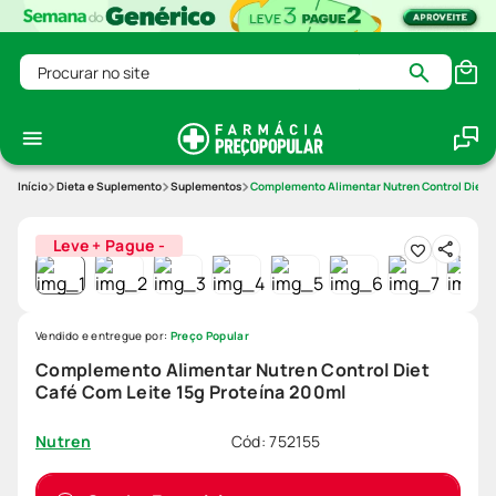
Procurar no site
Dieta e Suplemento
Suplementos
Complemento Alimentar Nutren Control Diet C
Leve + Pague -
Vendido e entregue por:
Preço Popular
Complemento Alimentar Nutren Control Diet
Café Com Leite 15g Proteína 200ml
Cód
:
752155
Nutren