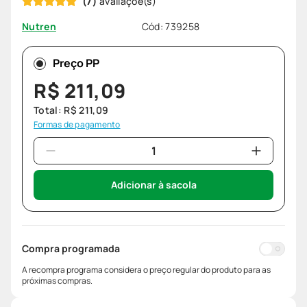
(
7
)
Cód
:
739258
Nutren
Preço PP
R$
211
,
09
Total:
R$
211
,
09
Formas de pagamento
Adicionar à sacola
Compra programada
A recompra programa considera o preço regular do produto para as
próximas compras.