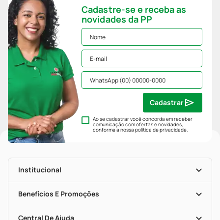
Cadastre-se e receba as
novidades da PP
Cadastrar
Ao se cadastrar você concorda em receber
comunicação com ofertas e novidades,
conforme a nossa
política de privacidade
.
Institucional
História
Nossas Lojas
Benefícios E Promoções
Trabalhe Conosco
Mapa De Categorias
Clube PP
Blog Da PP
Convênios
Central De Ajuda