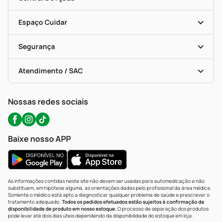
Seja Uma Loja Parceira
Programa Popular Do Brasil
Encarte De Ofertas
Entrega
Dermaclub
Recompra Programada
Espaço Cuidar
Descontos De Laboratório (PBM)
Compras Com Receita
Cupons E Ofertas
Alomed (tele-Entrega)
Vacinas
Formas De Pagamento
Serviços Farmacêuticos
Segurança
Troca E Devolução
Testes Rápidos
Bulas De A A Z
Autoteste Covid-19
Certificado De Segurança
Políticas De Marketplace
Portal Da Privacidade
Atendimento / SAC
Política De Privacidade
WhatsApp (47) 9202-1687
Atendimento@precopopular.com.br
Nossas redes sociais
Baixe nosso APP
As informações contidas neste site não devem ser usadas para automedicação e não
substituem, em hipótese alguma, as orientações dadas pelo profissional da área médica.
Somente o médico está apto a diagnosticar qualquer problema de saúde e prescrever o
tratamento adequado.
Todos os pedidos efetuados estão sujeitos à confirmação da
disponibilidade de produto em nosso estoque.
O processo de separação dos produtos
pode levar até dois dias úteis dependendo da disponibilidade do estoque em loja.